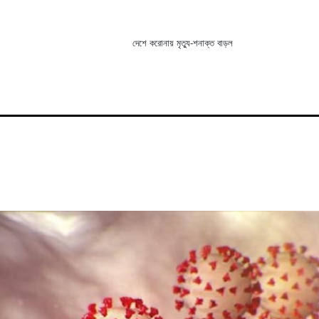
দেশে করোনায় মৃত্যু-শনাক্ত বাড়ল