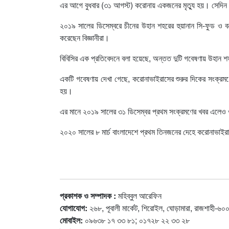
এর আগে বুধবার (৩১ আগস্ট) করোনায় একজনের মৃত্যু হয়। সেদ
২০১৯ সালের ডিসেম্বরে চীনের উহান শহরের হুয়ানান সি-ফুড ও ব
করেছেন বিজ্ঞানীরা।
বিবিসির এক প্রতিবেদনে বলা হয়েছে, অন্তত দুটি গবেষণায় উহান 
একটি গবেষণায় দেখা গেছে, করোনাভাইরাসের শুরুর দিকের সংক্রম
হয়।
এর মানে ২০১৯ সালের ৩১ ডিসেম্বর প্রথম সংক্রমণের খবর এলেও ওই
২০২০ সালের ৮ মার্চ বাংলাদেশে প্রথম তিনজনের দেহে করোনাভাইর
প্রকাশক ও সম্পাদক :
মহিব্বুল আরেফিন
যোগাযোগ:
২৬৮, পূবালী মার্কেট, শিরোইল, ঘোড়ামারা, রাজশাহী-৬০
মোবাইল:
০৯৬৩৮ ১৭ ৩৩ ৮১; ০১৭২৮ ২২ ৩৩ ২৮