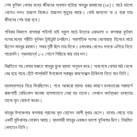
শেষ ফুটবল খেলার মধ্যে জীবনের অবসান ঘটেছে মাহবুুর রহমানের (২৮)। মাঠে ভালো
খেলেও দলও হারলো নিজেও হারলেন মৃত্যুর কাছে। কেউ জানতো না এ হারা তার
জীবনের শেষ হারা হবে।
শনিবার বিকালে বাগমারা পাইলট হাই স্কুল মাঠে উত্তর একডালা ও বাগমারা ফুটবল
দলের মধ্যে প্রীতি ফুটবল টুর্নামেন্ট চলছিল। স্বাগতিক দলের খেলোয়াড় হিসেবে মাঠে
ছিলেন মাহবুর রহমান। সবার দৃষ্টি ছিল তার দিকে। চমৎকার খেলেও দলকে এগিয়ে নিতে
পারেননি। প্রথমার্দ্ধে ১-০ গোলে পিছিয়ে যায় তার দল।
বিরতিতে পর খেলার শুরুতে মাহবুর বুকে ব্যাথা অনুভব করে। অবশেষে খেলার মাঠ থেকে
বের হয়ে পায়ে হেঁটে পার্শ্ববর্তি উপজেলা স্বাস্থ্য কমপ্লেক্সে চিকিৎসা নিতে যান তিনি।
ব্যবস্থাপত্র নিয়ে ফিরছিলেন। পথে আবারো ব্যাথা হবার কারণে ডাক্তারের পরামর্শে
রাজশাহী মেডিকেল কলেজ হাসপাতালে নেয়া হয় তাকে। সেখানে কর্তব্যরত ডাক্তার
তাকে মৃত ঘোষণা করেন।
মাহবুর উপজেলার বাগমারা গ্রামের মৃত হোসেন আলী মৃধার ছেলে। থানার মোড়ে তার
একটি মুদিখানার দোকান আছে। ব্যবসায়ী মাহবুর একজন ভালো ফুটবলার ছিল। নিয়মিত
খেলতেন তিনি।