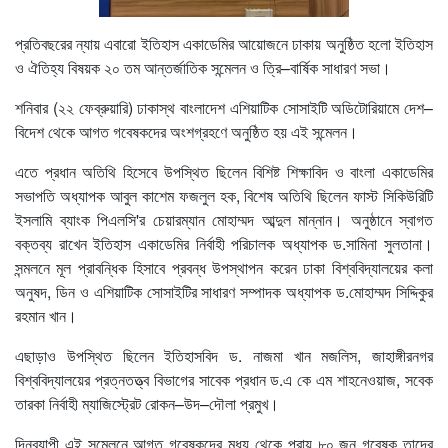
প্রতিবছরের ন্যায় এবারো ইতিহাস একাডেমির আয়োজনে ঢাকায় অনুষ্ঠিত হলো ইতিহাস
ও ঐতিহ্য বিষয়ক ২০ তম আন্তর্জাতিক সন্মেলন ও ত্রি–বার্ষিক সাধারণ সভা।
শনিবার (২২ ফেব্রুয়ারি) ঢাকাস্থ বাংলাদেশ এশিয়াটিক সোসাইটি অডিটোরিয়ামে দেশ–
বিদেশ থেকে আগত গবেষকদের অংশগ্রহণে অনুষ্ঠিত হয় এই সন্মেলন।
এতে প্রধান অতিথি হিসেবে উপস্থিত ছিলেন বিশিষ্ট শিক্ষাবিদ ও বাংলা একাডেমির
সভাপতি অধ্যাপক আবুল কাশেম ফজলুল হক, বিশেষ অতিথি ছিলেন ফাস্ট সিকিউরিটি
ইসলামি ব্যাংক পিএলসি'র চেয়ারম্যান মোহাম্মদ আব্দুল মান্নান। অনুষ্ঠানে স্বাগত
বক্তব্য রাখেন ইতিহাস একাডেমির নির্বাহী পরিচালক অধ্যাপক ড.সামিনা সুলতানা।
সন্মলনে মূল প্রাবন্ধিক হিসাবে প্রবন্ধ উপস্থাপন করেন ঢাকা বিশ্ববিদ্যালয়ের কলা
অনুষদ, ডিন ও এশিয়াটিক সোসাইটির সাধারণ সম্পাদক অধ্যাপক ড.মোহাম্মদ সিদ্দিকুর
রহমান খান।
এছাড়াও উপস্থিত ছিলেন ইতিহাসবিদ ড. নাজমা খান মজলিস, জাহাঙ্গীরনগর
বিশ্ববিদ্যালয়ের প্রত্নতত্ত্ব বিভাগের সাবেক প্রধান ড.এ কে এম শাহনেওয়াজ, সবেক
তারকা নির্বাহী ম্যাজিস্ট্রেট রোকন–উদ–দৌলা প্রমুখ।
দিনব্যাপী এই সন্মেলনে আগত গবেষকদের মধ্য থেকে প্রায় ৮০ জন গবেষক তাদের