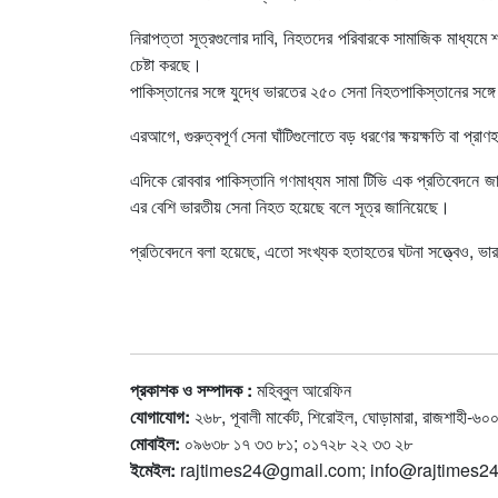
নিরাপত্তা সূত্রগুলোর দাবি, নিহতদের পরিবারকে সামাজিক মাধ্যমে 
চেষ্টা করছে।
পাকিস্তানের সঙ্গে যুদ্ধে ভারতের ২৫০ সেনা নিহতপাকিস্তানের সঙ্গ
এরআগে, গুরুত্বপূর্ণ সেনা ঘাঁটিগুলোতে বড় ধরণের ক্ষয়ক্ষতি বা প্
এদিকে রোববার পাকিস্তানি গণমাধ্যম সামা টিভি এক প্রতিবেদনে জানা
এর বেশি ভারতীয় সেনা নিহত হয়েছে বলে সূত্র জানিয়েছে।
প্রতিবেদনে বলা হয়েছে, এতো সংখ্যক হতাহতের ঘটনা সত্ত্বেও, ভারতী
প্রকাশক ও সম্পাদক :
মহিব্বুল আরেফিন
যোগাযোগ:
২৬৮, পূবালী মার্কেট, শিরোইল, ঘোড়ামারা, রাজশাহী-৬০
মোবাইল:
০৯৬৩৮ ১৭ ৩৩ ৮১; ০১৭২৮ ২২ ৩৩ ২৮
ইমেইল:
rajtimes24@gmail.com
;
info@rajtimes2