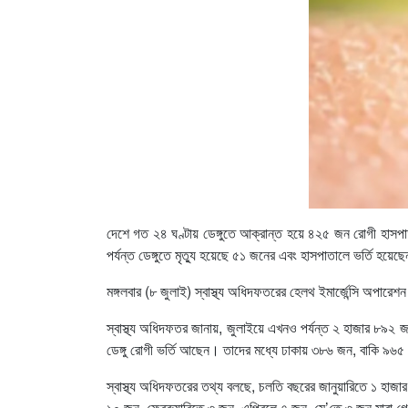
দেশে গত ২৪ ঘণ্টায় ডেঙ্গুতে আক্রান্ত হয়ে ৪২৫ জন রোগী হাস
পর্যন্ত ডেঙ্গুতে মৃত্যু হয়েছে ৫১ জনের এবং হাসপাতালে ভর্তি হয়
মঙ্গলবার (৮ জুলাই) স্বাস্থ্য অধিদফতরের হেলথ ইমার্জেন্সি অপারেশ
স্বাস্থ্য অধিদফতর জানায়, জুলাইয়ে এখনও পর্যন্ত ২ হাজার ৮৯২ জ
ডেঙ্গু রোগী ভর্তি আছেন। তাদের মধ্যে ঢাকায় ৩৮৬ জন, বাকি ৯৬৫
স্বাস্থ্য অধিদফতরের তথ্য বলছে, চলতি বছরের জানুয়ারিতে ১ হাজ
১০ জন, ফেব্রুয়ারিতে ৩ জন, এপ্রিলে ৭ জন, মে’তে ৩ জন মারা 