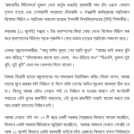
‘রাজধানীর মিটফোর্ডে যুবদল নেতা কর্তৃক ভাঙাড়ি ব্যবসায়ী লাল চাঁদ ওরফে সোহাগ
নৃশংস হ'ত্যা এবং দেশব্যাপী অব্যাহত চাঁদাবাজি ও স'ন্ত্রাসী কার্যক্রমের প্রতিবাদে
বিক্ষোভ মিছিল ও প্রতিবাদ সমাবেশ করেছে ইসলামী বিশ্ববিদ্যালয়ের (ইবি) শিক্ষার্থীরা।
শুক্রবার (১১ জুলাই) সন্ধ্যা ৭ টায় ক‍্যাম্পসের জিয়া মোড় থেকে বিক্ষোভ মিছিল শুরু
করে ক্যাম্পাসের বিভিন্ন সড়ক প্রদক্ষিণ শেষে ডায়না চত্বরে প্রতিবাদ সমাবেশ করে।
এসময় আন্দোলনকারীরা, "আবু সাঈদ মুক্ত শেষ হয়নি যুদ্ধ" "আমার ভাই কবরে খুনি
কেন বাহিরে," "চাঁদাবাজের কালো হাত ভেঙ্গে, দাও গুঁড়িয়ে দাও" "বিএনপি, যুবদল তুই
খুনি, তুই খুনি" এমন সব স্লোগান দিতে থাকেন।
বৈষম্য বিরোধী ছাত্র আন্দোলনের সহ সমন্বয়ক ইয়াসিরুল কবির সৌরভ বলেন, আমরা
তাদের মুখে বারবার শুনি নির্বাচন না দিলে নাকি দেশের আইন-শৃঙ্খলা ব্যবস্থা ঠিক হবে
না। কিন্তু আমরা এটাও দেখতে পাই যে নির্বাচন না হওয়ার কারণে ওই সংগঠনটি
সবচেয়ে বেশি খুনের রাজনীতি করতেছে, এই খুনের রাজনীতি তারাই কায়েম করতে চায়
আর তারাই বলতেছে নির্বাচন চাই।
আমরা দেখতে পাই গত ১৭ টি বছর একটি সরকার স্বৈরাচার কিভাবে কায়েম করেছিল,
কিভাবে একটা সরকার মিডিয়াকে কন্ট্রোল করেছিলে, আমারা আজকে দেখতে পেরেছি যে
আজ ১১ জুলাই কিভাবে একটা ব্যবসায়ী ভাইকে চাঁদা এরজন্য কিভাবে নৃশংস নির্মমভাবে