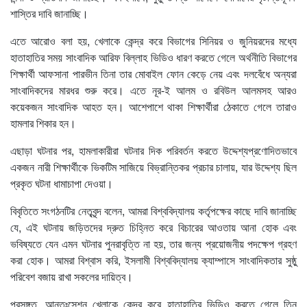
শাস্তির দাবি জানাচ্ছি।
এতে আরোও বলা হয়, খেলাকে কেন্দ্র করে বিভাগের সিনিয়র ও জুনিয়রদের মধ্যে
হাতাহাতির সময় সাংবাদিক আরিফ বিল্লাহ ভিডিও ধারণ করতে গেলে অর্থনীতি বিভাগের
শিক্ষার্থী আফসানা পারভীন তিনা তার মোবাইল ফোন কেড়ে নেয় এবং দলবেঁধে অন্যরা
সাংবাদিকদের মারধর শুরু করে। এতে নূর-ই আলম ও রবিউল আলমসহ আরও
কয়েকজন সাংবাদিক আহত হন। আশেপাশে থাকা শিক্ষার্থীরা ঠেকাতে গেলে তারাও
হামলার শিকার হন।
এছাড়া ঘটনার পর, হামলাকারীরা ঘটনার দিক পরিবর্তন করতে উদ্দেশ্যপ্রণোদিতভাবে
একজন নারী শিক্ষার্থীকে ভিকটিম সাজিয়ে বিভ্রান্তিকর প্রচার চালায়, যার উদ্দেশ্য ছিল
প্রকৃত ঘটনা ধামাচাপা দেওয়া।
বিবৃতিতে সংগঠনটির নেতৃবৃন্দ বলেন, আমরা বিশ্ববিদ্যালয় কর্তৃপক্ষের কাছে দাবি জানাচ্ছি
যে, এই ঘটনায় জড়িতদের দ্রুত চিহ্নিত করে বিচারের আওতায় আনা হোক এবং
ভবিষ্যতে যেন এমন ঘটনার পুনরাবৃত্তি না হয়, তার জন্য প্রয়োজনীয় পদক্ষেপ গ্রহণ
করা হোক। আমরা বিশ্বাস করি, ইসলামী বিশ্ববিদ্যালয় ক্যাম্পাসে সাংবাদিকতার সুষ্ঠু
পরিবেশ বজায় রাখা সকলের দায়িত্ব।
প্রসঙ্গত, আন্তঃসেশন খেলাকে কেন্দ্র করে হাতাহাতির ভিডিও করতে গেলে তিন