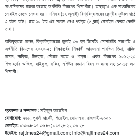
সাংবাদিকদের মারধর করেছে অর্থনীতি বিভাগের শিক্ষার্থীরা। তাছাড়াও এক সাংবাদিকের
মোবাইল কেড়ে নেওয়া হয়। শনিবার (১২ জুলাই) বিশ্ববিদ্যালয়ের কেন্দ্রীয় ফুটবল মাঠে
এ ঘটনা ঘটে। রাত ১০ টায় এই সংবাদ লেখা পর্যন্ত (৫ ঘন্টা) মোবাইল ফেরত দেননি
তারা।
অভিযুক্তরা হলেন, বিশ্ববিদ্যালয়ের জুলাই ৩৬ হল ডিবেটিং সোসাইটির সভাপতি ও
অর্থনীতি বিভাগের ২০২০-২১ শিক্ষাবর্ষের শিক্ষার্থী আফসানা পারভিন তিনা, নাহিদ
হাসান, সাব্বির, মিনহাজ, সৌরভ দত্ত ও পান্না। একই বিভাগের ২০২২-২৩
শিক্ষাবর্ষের অজিল, সাইফুল, রাকিব, মশিউর রহমান রিয়ন ও হৃদয় সহ ১০-১৫ জন
শিক্ষার্থী।
প্রকাশক ও সম্পাদক :
মহিব্বুল আরেফিন
যোগাযোগ:
২৬৮, পূবালী মার্কেট, শিরোইল, ঘোড়ামারা, রাজশাহী-৬০০০
মোবাইল:
০৯৬৩৮ ১৭ ৩৩ ৮১; ০১৭২৮ ২২ ৩৩ ২৮
ইমেইল:
rajtimes24@gmail.com
;
info@rajtimes24.com