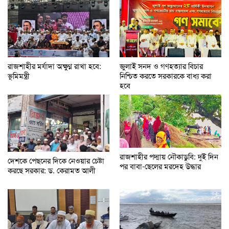
রাজশাহীর মর্যাদা অক্ষুণ্ন রাখা হবে:
জুলাই সনদ ও গণহত্যার বিচার
ভূমিমন্ত্রী
নিশ্চিত করতে সরকারকে বাধ্য করা
হবে
রাজশাহীর পদ্মায় নৌকাডুবি: দুই দিন
দেশকে পেছনের দিকে নেওয়ার চেষ্টা
পর বাবা-ছেলের মরদেহ উদ্ধার
করছে সরকার: ড. কেরামত আলী