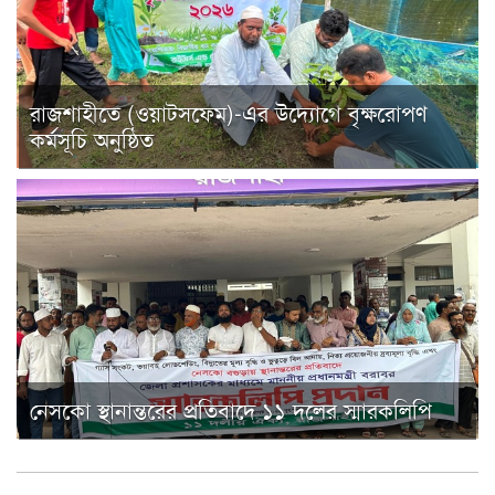
রাজশাহীতে (ওয়াটসফেম)-এর উদ্যোগে বৃক্ষরোপণ
কর্মসূচি অনুষ্ঠিত
নেসকো স্থানান্তরের প্রতিবাদে ১১ দলের স্মারকলিপি