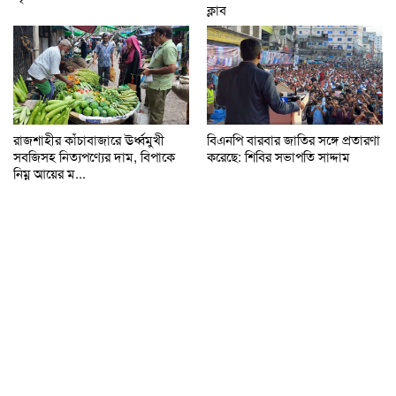
ক্লাব
রাজশাহীর কাঁচাবাজারে ঊর্ধ্বমুখী
বিএনপি বারবার জাতির সঙ্গে প্রতারণা
সবজিসহ নিত্যপণ্যের দাম, বিপাকে
করেছে: শিবির সভাপতি সাদ্দাম
নিম্ন আয়ের ম...