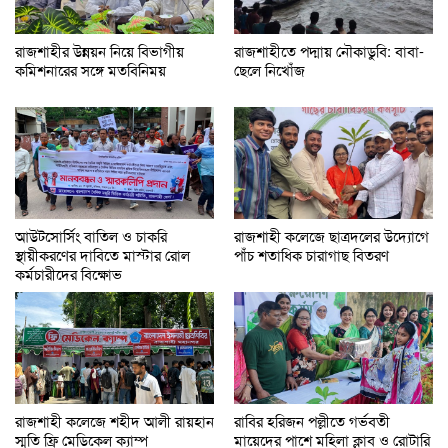
রাজশাহীর উন্নয়ন নিয়ে বিভাগীয়
রাজশাহীতে পদ্মায় নৌকাডুবি: বাবা-
কমিশনারের সঙ্গে মতবিনিময়
ছেলে নিখোঁজ
আউটসোর্সিং বাতিল ও চাকরি
রাজশাহী কলেজে ছাত্রদলের উদ্যোগে
স্থায়ীকরণের দাবিতে মাস্টার রোল
পাঁচ শতাধিক চারাগাছ বিতরণ
কর্মচারীদের বিক্ষোভ
রাজশাহী কলেজে শহীদ আলী রায়হান
রাবির হরিজন পল্লীতে গর্ভবতী
স্মৃতি ফ্রি মেডিকেল ক্যাম্প
মায়েদের পাশে মহিলা ক্লাব ও রোটারি