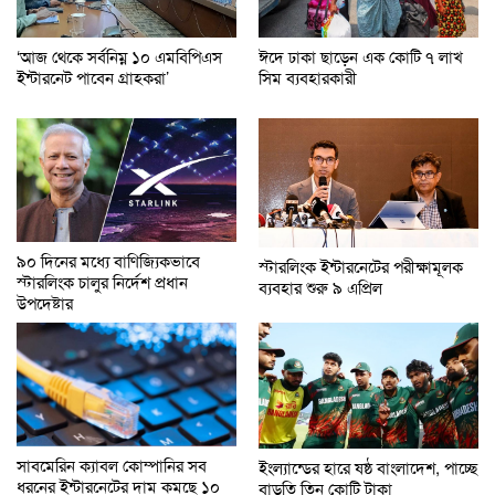
‘আজ থেকে সর্বনিম্ন ১০ এমবিপিএস
ঈদে ঢাকা ছাড়েন এক কোটি ৭ লাখ
ইন্টারনেট পাবেন গ্রাহকরা’
সিম ব্যবহারকারী
৯০ দিনের মধ্যে বাণিজ্যিকভাবে
স্টারলিংক ইন্টারনেটের পরীক্ষামূলক
স্টারলিংক চালুর নির্দেশ প্রধান
ব্যবহার শুরু ৯ এপ্রিল
উপদেষ্টার
সাবমেরিন ক্যাবল কোম্পানির সব
ইংল্যান্ডের হারে ষষ্ঠ বাংলাদেশ, পাচ্ছে
ধরনের ইন্টারনেটের দাম কমছে ১০
বাড়তি তিন কোটি টাকা