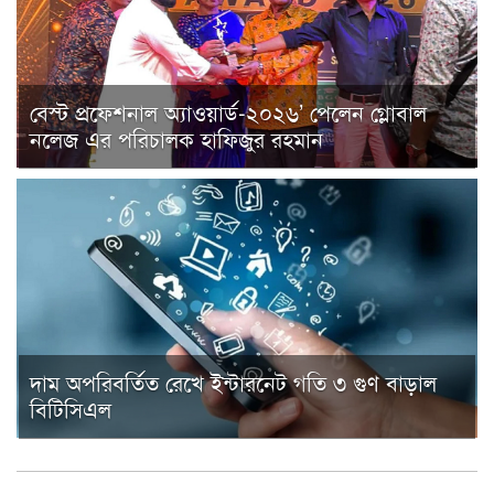
বেস্ট প্রফেশনাল অ্যাওয়ার্ড-২০২৬’ পেলেন গ্লোবাল
নলেজ এর পরিচালক হাফিজুর রহমান
দাম অপরিবর্তিত রেখে ইন্টারনেট গতি ৩ গুণ বাড়াল
বিটিসিএল