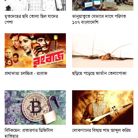
মৃতদেহের ছবি তোলা ছিল যাদের
ভানুয়াতুতে যেভাবে দাসে পরিণত
পেশা
১০৭ বাংলাদেশি
প্রথাভাঙা চলচ্চিত্র - রংবাজ
ছড়িয়ে পড়েছে জার্মান তেলাপোকা
বিটকয়েন: প্রতারণার ডিজিটাল
লোকগানের বিস্ময় শাহ আব্দুল করিম
হাতিয়ার