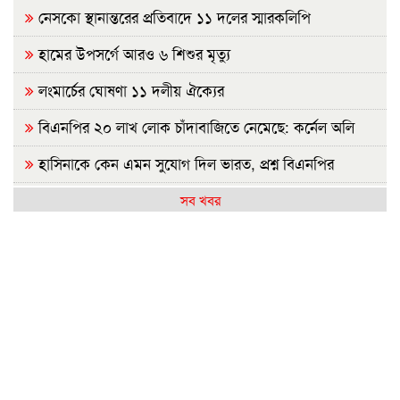
নেসকো স্থানান্তরের প্রতিবাদে ১১ দলের স্মারকলিপি
হামের উপসর্গে আরও ৬ শিশুর মৃত্যু
লংমার্চের ঘোষণা ১১ দলীয় ঐক্যের
বিএনপির ২০ লাখ লোক চাঁদাবাজিতে নেমেছে: কর্নেল অলি
হাসিনাকে কেন এমন সুযোগ দিল ভারত, প্রশ্ন বিএনপির
রাষ্ট্রপতি নির্বাচন ২০ আগস্ট
সব খবর
হাসিনাকে ফেরাতে তৎপর রাবির ৪২ শিক্ষকের বিরুদ্ধে অনুসন্ধান
কমিটি
রাজশাহীর মর্যাদা অক্ষুণ্ন রাখা হবে: ভূমিমন্ত্রী
জুলাই সনদ ও গণহত্যার বিচার নিশ্চিত করতে সরকারকে বাধ্য
করা হবে
জুলাই গণঅভ্যুত্থান দিবসে রাবিতে ১৪ হাজার শিক্ষার্থীর গণভোজ