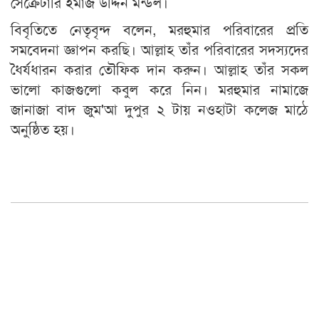
সেক্রেটারি ইমাজ উদ্দিন মন্ডল।
বিবৃতিতে নেতৃবৃন্দ বলেন, মরহুমার পরিবারের প্রতি
সমবেদনা জ্ঞাপন করছি। আল্লাহ তাঁর পরিবারের সদস্যদের
ধৈর্যধারন করার তৌফিক দান করুন। আল্লাহ তাঁর সকল
ভালো কাজগুলো কবুল করে নিন। মরহুমার নামাজে
জানাজা বাদ জুম'আ দুপুর ২ টায় নওহাটা কলেজ মাঠে
অনুষ্ঠিত হয়।