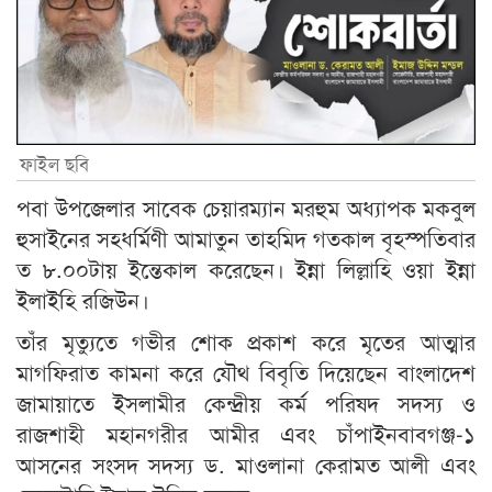
ফাইল ছবি
পবা উপজেলার সাবেক চেয়ারম্যান মরহুম অধ্যাপক মকবুল
হুসাইনের সহধর্মিণী আমাতুন তাহমিদ গতকাল বৃহস্পতিবার
ত ৮.০০টায় ইন্তেকাল করেছেন। ইন্না লিল্লাহি ওয়া ইন্না
ইলাইহি রজিউন।
তাঁর মৃত্যুতে গভীর শোক প্রকাশ করে মৃতের আত্মার
মাগফিরাত কামনা করে যৌথ বিবৃতি দিয়েছেন বাংলাদেশ
জামায়াতে ইসলামীর কেন্দ্রীয় কর্ম পরিষদ সদস্য ও
রাজশাহী মহানগরীর আমীর এবং চাঁপাইনবাবগঞ্জ-১
আসনের সংসদ সদস্য ড. মাওলানা কেরামত আলী এবং