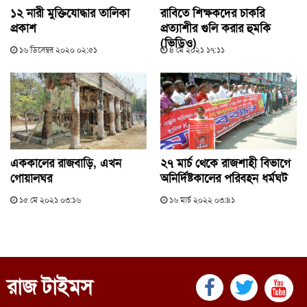
১২ নারী মুক্তিযোদ্ধার তালিকা
রাবিতে শিক্ষকদের চাকরি
প্রকাশ
প্রত্যাশীর গুলি করার হুমকি
(ভিডিও)
১৬ ডিসেম্বর ২০২০ ০২:৫১
৪ মে ২০২১ ১৭:১১
এককালের রাজবাড়ি, এখন
২৭ মার্চ থেকে রাজশাহী বিভাগে
গোয়ালঘর
অনির্দিষ্টকালের পরিবহন ধর্মঘট
১৫ মে ২০২১ ০৩:১৬
১৬ মার্চ ২০২২ ০৩:৪১
রাজ টাইমস