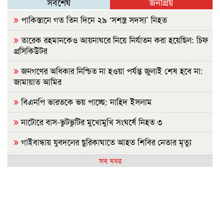
সর্বশেষ
জনপ্রিয়
পাকিস্তানে গত তিন দিনে ২৯ ‘সশস্ত্র সদস্য’ নিহত
তারেক রহমানকেও আয়নাঘরে নিয়ে নির্যাতন করা হয়েছিল: চিফ
প্রসিকিউটর
জনগণের অধিকার নিশ্চিত না হওয়া পর্যন্ত জুলাই শেষ হবে না:
জামায়াত আমির
বিএনপি ভারতকে ভয় পাচ্ছে: নাহিদ ইসলাম
নাটোরে বাস-ভুটভুটির মুখোমুখি সংঘর্ষে নিহত ৩
গাইবান্ধায় যুবদলের ছুরিকাঘাতে আহত শিবির নেতার মৃত্যু
সব খবর
নাশকতার পরিকল্পনা করছেন পলাতক হাসিনা
ভারতে যেভাবে দিন কাটাচ্ছেন পলাতক আ.লীগ নেতারা
দৃশ্যমান অগ্রগতি নেই বিপ্লবীদের ওপর হামলা ও হত্যার বিচার