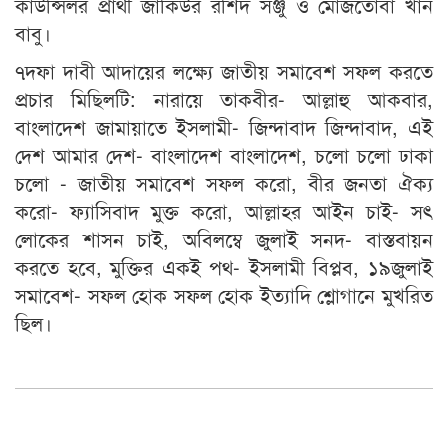
কাউন্সিলর প্রার্থী জাকিউর রশিদ সঞ্জু ও মোজতোবা খান
বাবু।
৭দফা দাবী আদায়ের লক্ষ্যে জাতীয় সমাবেশ সফল করতে
প্রচার মিছিলটি: নারায়ে তাকবীর- আল্লাহু আকবার,
বাংলাদেশ জামায়াতে ইসলামী- জিন্দাবাদ জিন্দাবাদ, এই
দেশ আমার দেশ- বাংলাদেশ বাংলাদেশ, চলো চলো ঢাকা
চলো - জাতীয় সমাবেশ সফল করো, বীর জনতা ঐক্য
করো- ফ্যাসিবাদ মুক্ত করো, আল্লাহর আইন চাই- সৎ
লোকের শাসন চাই, অবিলম্বে জুলাই সনদ- বাস্তবায়ন
করতে হবে, মুক্তির একই পথ- ইসলামী বিপ্লব, ১৯জুলাই
সমাবেশ- সফল হোক সফল হোক ইত্যাদি শ্লোগানে মুখরিত
ছিল।