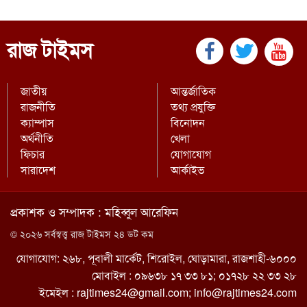
রাজ টাইমস
জাতীয়
আন্তর্জাতিক
রাজনীতি
তথ্য প্রযুক্তি
ক্যাম্পাস
বিনোদন
অর্থনীতি
খেলা
ফিচার
যোগাযোগ
সারাদেশ
আর্কাইভ
প্রকাশক ও সম্পাদক : মহিব্বুল আরেফিন
© ২০২৬ সর্বস্বত্ত্ব রাজ টাইমস ২৪ ডট কম
যোগাযোগ: ২৬৮, পূবালী মার্কেট, শিরোইল, ঘোড়ামারা, রাজশাহী-৬০০০
মোবাইল : ০৯৬৩৮ ১৭ ৩৩ ৮১; ০১৭২৮ ২২ ৩৩ ২৮
ইমেইল :
rajtimes24@gmail.com
;
info@rajtimes24.com