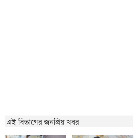
সরকার গণভোটের রায় নিয়ে বিশ্বাসঘাতকতা করেছে: নাহিদ
রাজশাহীতে (ওয়াটসফেম)-এর উদ্যোগে বৃক্ষরোপণ কর্মসূচি
অনুষ্ঠিত
জুলাই গণঅভ্যুত্থান দিবসে ইসলামী ব্যাংক হাসপাতালের
আলোচনা
আ.লীগের কাউকে জামায়াতে যুক্ত করতে কেন্দ্রের অনুমতি
লাগবে: আমির
মেহেরপুর সীমান্তে ৫ জনকে পুশইনের চেষ্টা রুখে দিল বিজিবি
বন্যায় ক্ষতিগ্রস্ত ১০০ পরিবারকে নতুন ঘর দেবেন প্রধানমন্ত্রী
এই বিভাগের জনপ্রিয় খবর