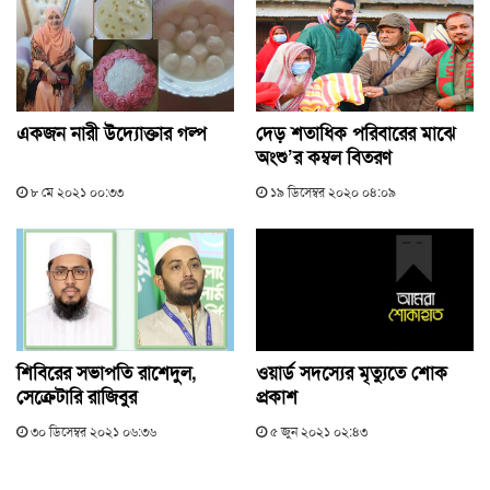
একজন নারী উদ্যোক্তার গল্প
দেড় শতাধিক পরিবারের মাঝে
অংশু’র কম্বল বিতরণ
৮ মে ২০২১ ০০:৩৩
১৯ ডিসেম্বর ২০২০ ০৪:০৯
শিবিরের সভাপতি রাশেদুল,
ওয়ার্ড সদস্যের মৃত্যুতে শোক
সেক্রেটারি রাজিবুর
প্রকাশ
৩০ ডিসেম্বর ২০২১ ০৬:৩৬
৫ জুন ২০২১ ০২:৪৩