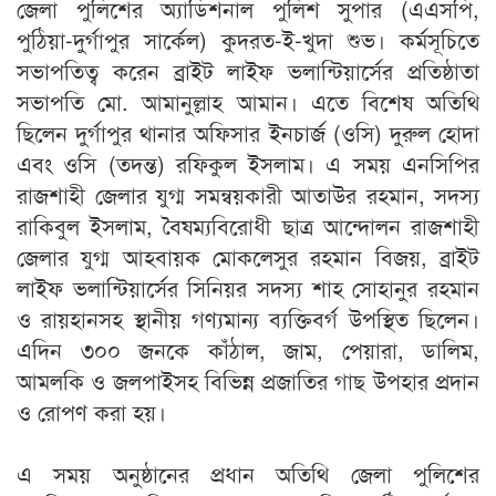
জেলা পুলিশের অ্যাডিশনাল পুলিশ সুপার (এএসপি,
পুঠিয়া-দুর্গাপুর সার্কেল) কুদরত-ই-খুদা শুভ। কর্মসূচিতে
সভাপতিত্ব করেন ব্রাইট লাইফ ভলান্টিয়ার্সের প্রতিষ্ঠাতা
সভাপতি মো. আমানুল্লাহ আমান। এতে বিশেষ অতিথি
ছিলেন দুর্গাপুর থানার অফিসার ইনচার্জ (ওসি) দুরুল হোদা
এবং ওসি (তদন্ত) রফিকুল ইসলাম। এ সময় এনসিপির
রাজশাহী জেলার যুগ্ম সমন্বয়কারী আতাউর রহমান, সদস্য
রাকিবুল ইসলাম, বৈষম্যবিরোধী ছাত্র আন্দোলন রাজশাহী
জেলার যুগ্ম আহবায়ক মোকলেসুর রহমান বিজয়, ব্রাইট
লাইফ ভলান্টিয়ার্সের সিনিয়র সদস্য শাহ সোহানুর রহমান
ও রায়হানসহ স্থানীয় গণ্যমান্য ব্যক্তিবর্গ উপস্থিত ছিলেন।
এদিন ৩০০ জনকে কাঁঠাল, জাম, পেয়ারা, ডালিম,
আমলকি ও জলপাইসহ বিভিন্ন প্রজাতির গাছ উপহার প্রদান
ও রোপণ করা হয়।
এ সময় অনুষ্ঠানের প্রধান অতিথি জেলা পুলিশের