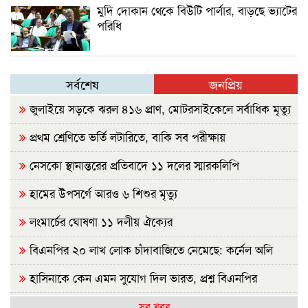
মুদি দোকান থেকে বিউটি পার্লার, বাড়ছে ভ্যাটের
পরিধি
সর্বশেষ
জনপ্রিয়
জুলাইয়ে সড়কে ঝরল ৪১৬ প্রাণ, মোটরসাইকেলে সর্বাধিক মৃত্যু
প্রথম শ্রেণিতে ভর্তি লটারিতে, বাকি সব পরীক্ষায়
নেসকো স্থানান্তরের প্রতিবাদে ১১ দলের স্মারকলিপি
হামের উপসর্গে আরও ৬ শিশুর মৃত্যু
লংমার্চের ঘোষণা ১১ দলীয় ঐক্যের
বিএনপির ২০ লাখ লোক চাঁদাবাজিতে নেমেছে: কর্নেল অলি
হাসিনাকে কেন এমন সুযোগ দিল ভারত, প্রশ্ন বিএনপির
রাষ্ট্রপতি নির্বাচন ২০ আগস্ট
সব খবর