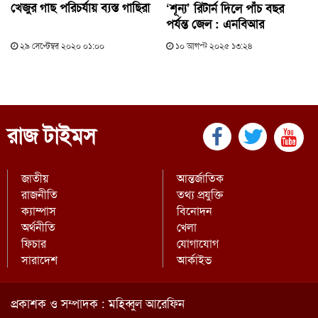
খেজুর গাছ পরিচর্যায় ব্যস্ত গাছিরা
‘শূন্য’ রিটার্ন দিলে পাঁচ বছর
পর্যন্ত জেল : এনবিআর
২৯ সেপ্টেম্বর ২০২০ ০১:০০
১০ আগস্ট ২০২৫ ১৩:২৪
রাজ টাইমস
জাতীয়
আন্তর্জাতিক
রাজনীতি
তথ্য প্রযুক্তি
ক্যাম্পাস
বিনোদন
অর্থনীতি
খেলা
ফিচার
যোগাযোগ
সারাদেশ
আর্কাইভ
প্রকাশক ও সম্পাদক : মহিব্বুল আরেফিন