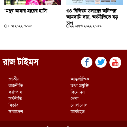
‘মধুর আমার মায়ের হাসি’
৩৪ বিলিয়ন ডলারের অনিষ্পন্ন
আমদানি দায়, অর্থনীতিতে বড়
চাপ
৮ মে ২০২২ ১৮:০৫
২২ আগস্ট ২০২২ ২০:৫৯
রাজ টাইমস
জাতীয়
আন্তর্জাতিক
রাজনীতি
তথ্য প্রযুক্তি
ক্যাম্পাস
বিনোদন
অর্থনীতি
খেলা
ফিচার
যোগাযোগ
সারাদেশ
আর্কাইভ