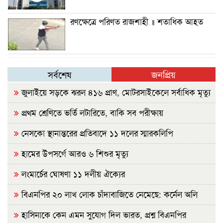
রণক্ষেত্রে পরিণত রাজশাহী ॥ শতাধিক আহত
সর্বশেষ
জনপ্রিয়
জুলাইয়ে সড়কে ঝরল ৪১৬ প্রাণ, মোটরসাইকেলে সর্বাধিক মৃত্যু
প্রথম শ্রেণিতে ভর্তি লটারিতে, বাকি সব পরীক্ষায়
নেসকো স্থানান্তরের প্রতিবাদে ১১ দলের স্মারকলিপি
হামের উপসর্গে আরও ৬ শিশুর মৃত্যু
লংমার্চের ঘোষণা ১১ দলীয় ঐক্যের
বিএনপির ২০ লাখ লোক চাঁদাবাজিতে নেমেছে: কর্নেল অলি
হাসিনাকে কেন এমন সুযোগ দিল ভারত, প্রশ্ন বিএনপির