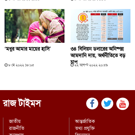
‘মধুর আমার মায়ের হাসি’
৩৪ বিলিয়ন ডলারের অনিষ্পন্ন
আমদানি দায়, অর্থনীতিতে বড়
চাপ
৮ মে ২০২২ ১৮:০৫
২২ আগস্ট ২০২২ ২০:৫৯
রাজ টাইমস
জাতীয়
আন্তর্জাতিক
রাজনীতি
তথ্য প্রযুক্তি
ক্যাম্পাস
বিনোদন