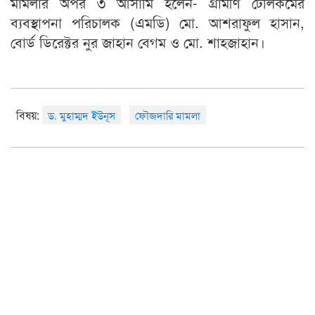
মামলার অপর ৩ আসামি হলেন- গ্রামীণ টেলিকমের
ব্যবস্থাপনা পরিচালক (এমডি) মো. আশরাফুল হাসান,
বোর্ড ডিরেক্টর নুর জাহান বেগম ও মো. শাহজাহান।
বিষয়:
ড. মুহাম্মদ ইউনূস
ফৌজদারি মামলা