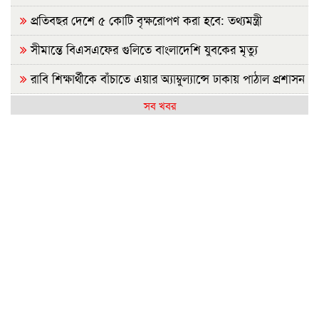
প্রতিবছর দেশে ৫ কোটি বৃক্ষরোপণ করা হবে: তথ্যমন্ত্রী
সীমান্তে বিএসএফের গুলিতে বাংলাদেশি যুবকের মৃত্যু
রাবি শিক্ষার্থীকে বাঁচাতে এয়ার অ্যাম্বুল্যান্সে ঢাকায় পাঠাল প্রশাসন
সব খবর
আগামীকাল এসএসসির ফল প্রকাশ, যেভাবে জানবেন
জামায়াত জোটের রাষ্ট্রপতি প্রার্থী ঘোষণা
রাজশাহীতে সবজির বাজারে স্বস্তি, আমিষপণ্যে অস্বস্থি
রাষ্ট্রপতি নির্বাচন: জামায়াতের প্রার্থী হিসেবে আলোচনায় যারা
ফ্যাসিবাদের বয়ান তৈরি করেছে সাংবাদিকদের একাংশ: ড.
মাসউদ
পাকিস্তানে গত তিন দিনে ২৯ ‘সশস্ত্র সদস্য’ নিহত
তারেক রহমানকেও আয়নাঘরে নিয়ে নির্যাতন করা হয়েছিল: চিফ
প্রসিকিউটর