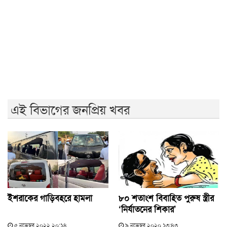
জনগণের অধিকার নিশ্চিত না হওয়া পর্যন্ত জুলাই শেষ হবে না:
জামায়াত আমির
বিএনপি ভারতকে ভয় পাচ্ছে: নাহিদ ইসলাম
এই বিভাগের জনপ্রিয় খবর
ইশরাকের গাড়িবহরে হামলা
৮০ শতাংশ বিবাহিত পুরুষ স্ত্রীর
‘নির্যাতনের শিকার’
৫ নভেম্বর ২০২২ ২০:১৪
৯ নভেম্বর ২০২০ ১৩:৪৩