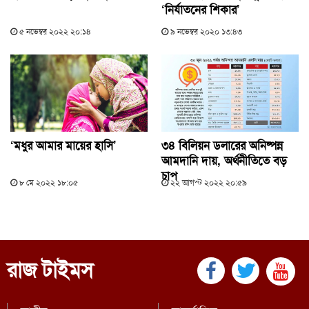
‘নির্যাতনের শিকার’
৫ নভেম্বর ২০২২ ২০:১৪
৯ নভেম্বর ২০২০ ১৩:৪৩
‘মধুর আমার মায়ের হাসি’
৩৪ বিলিয়ন ডলারের অনিষ্পন্ন
আমদানি দায়, অর্থনীতিতে বড়
চাপ
৮ মে ২০২২ ১৮:০৫
২২ আগস্ট ২০২২ ২০:৫৯
রাজ টাইমস