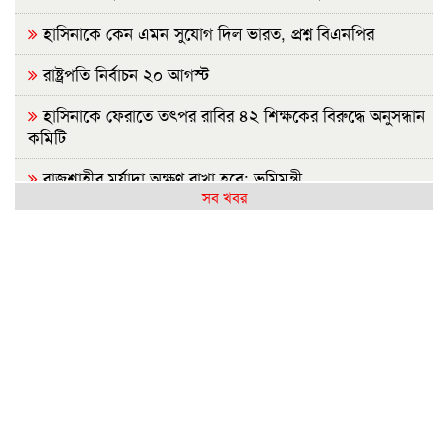
হাসিনাকে কেন এমন সুযোগ দিল ভারত, প্রশ্ন বিএনপির
রাষ্ট্রপতি নির্বাচন ২০ আগস্ট
হাসিনাকে ফেরাতে তৎপর রাবির ৪২ শিক্ষকের বিরুদ্ধে অনুসন্ধান
কমিটি
রাজশাহীর মর্যাদা অক্ষুণ্ন রাখা হবে: ভূমিমন্ত্রী
সব খবর
জুলাই সনদ ও গণহত্যার বিচার নিশ্চিত করতে সরকারকে বাধ্য
করা হবে
জুলাই গণঅভ্যুত্থান দিবসে রাবিতে ১৪ হাজার শিক্ষার্থীর গণভোজ
'আমাদের ভেতরের বিভেদ দেখেই ফ্যাসিবাদীরা মুচকি হাসছে'-
রাবি উপাচার্য
জুলাই গণঅভ্যুত্থানের দ্বিতীয় বর্ষপূর্তিতে রাকসুর ‘ভিক্টরি রান’
ম্যারাথন