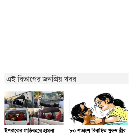
জুলাই গণ-অভ্যুত্থানের দ্বিতীয় বার্ষিকীতে ইবি ছাত্রদলের
বৃক্ষরোপণ
জুলাই গণঅভ্যুত্থান দিবস উপলক্ষে ইসলামী ব্যাংক হাসপাতাল
রাজশাহীর ফ্রি মেডিকেল ক্যাম্প
ববিতে ‘অদম্য জুলাই’ ঘিরে সংঘর্ষ, আহত কয়েকজন
জুলাই গণঅভ্যুত্থানের ২য় বার্ষিকী উপলক্ষে ইবিতে র‍্যালি ও
আলোচনাসভা
এই বিভাগের জনপ্রিয় খবর
ইশরাকের গাড়িবহরে হামলা
৮০ শতাংশ বিবাহিত পুরুষ স্ত্রীর