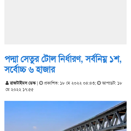
পদ্মা সেতুর টোল নির্ধারণ, সর্বনিম্ন ১শ,
সর্বোচ্চ ৬ হাজার
রাজটাইমস ডেস্ক
|
প্রকাশিত: ১৮ মে ২০২২ ০৪:৪৩
;
আপডেট: ১৮
মে ২০২২ ১৭:৫৫