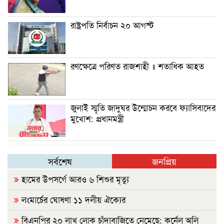
রাষ্ট্রপতি নির্বাচন ২০ আগস্ট
রণক্ষেত্রে পরিণত রাজশাহী ॥ শতাধিক আহত
জুলাই স্মৃতি জাদুঘর উন্মোচন করবে ফ্যাসিবাদের
মুখোশ: প্রধানমন্ত্রী
সর্বশেষ
জনপ্রিয়
হামের উপসর্গে আরও ৬ শিশুর মৃত্যু
লংমার্চের ঘোষণা ১১ দলীয় ঐক্যের
বিএনপির ২০ লাখ লোক চাঁদাবাজিতে নেমেছে: কর্নেল অলি