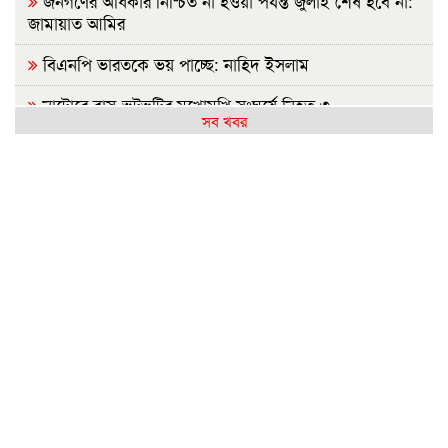
জনগণের অধিকার নিশ্চিত না হওয়া পর্যন্ত জুলাই শেষ হবে না:
জামায়াত আমির
বিএনপি ভারতকে ভয় পাচ্ছে: নাহিদ ইসলাম
নাটোরে বাস-ভুটভুটির মুখোমুখি সংঘর্ষে নিহত ৩
সব খবর
গাইবান্ধায় যুবদলের ছুরিকাঘাতে আহত শিবির নেতার মৃত্যু
নাশকতার পরিকল্পনা করছেন পলাতক হাসিনা
ভারতে যেভাবে দিন কাটাচ্ছেন পলাতক আ.লীগ নেতারা
দৃশ্যমান অগ্রগতি নেই বিপ্লবীদের ওপর হামলা ও হত্যার বিচার
সরকার গণভোটের রায় নিয়ে বিশ্বাসঘাতকতা করেছে: নাহিদ
রাজশাহীতে (ওয়াটসফেম)-এর উদ্যোগে বৃক্ষরোপণ কর্মসূচি
অনুষ্ঠিত
জুলাই গণঅভ্যুত্থান দিবসে ইসলামী ব্যাংক হাসপাতালের
আলোচনা