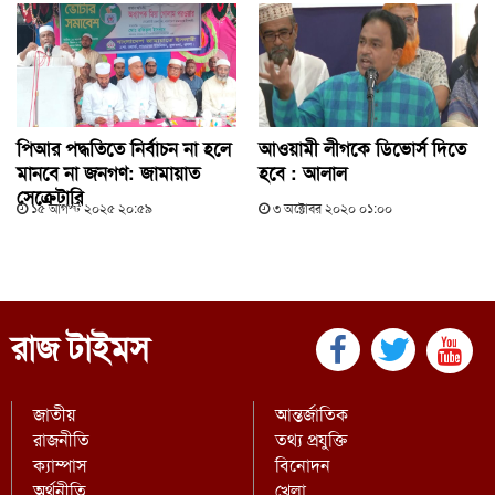
পিআর পদ্ধতিতে নির্বাচন না হলে
আওয়ামী লীগকে ডিভোর্স দিতে
মানবে না জনগণ: জামায়াত
হবে : আলাল
সেক্রেটারি
১৫ আগস্ট ২০২৫ ২০:৫৯
৩ অক্টোবর ২০২০ ০১:০০
রাজ টাইমস
জাতীয়
আন্তর্জাতিক
রাজনীতি
তথ্য প্রযুক্তি
ক্যাম্পাস
বিনোদন
অর্থনীতি
খেলা