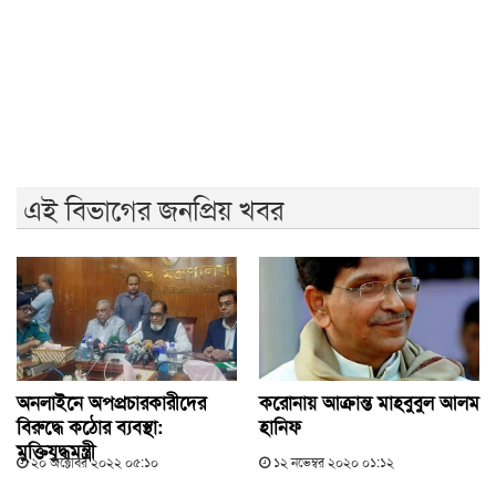
আ.লীগের কাউকে জামায়াতে যুক্ত করতে কেন্দ্রের অনুমতি
লাগবে: আমির
মেহেরপুর সীমান্তে ৫ জনকে পুশইনের চেষ্টা রুখে দিল বিজিবি
এই বিভাগের জনপ্রিয় খবর
অনলাইনে অপপ্রচারকারীদের
করোনায় আক্রান্ত মাহবুবুল আলম
বিরুদ্ধে কঠোর ব্যবস্থা:
হানিফ
মুক্তিযুদ্ধমন্ত্রী
২০ অক্টোবর ২০২২ ০৫:১০
১২ নভেম্বর ২০২০ ০১:১২