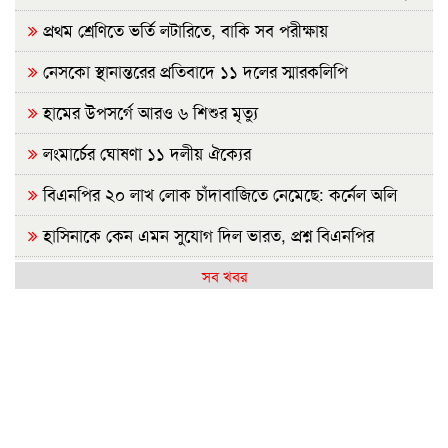
প্রথম শ্রেণিতে ভর্তি লটারিতে, বাকি সব পরীক্ষায়
নেসকো স্থানান্তরের প্রতিবাদে ১১ দলের স্মারকলিপি
হামের উপসর্গে আরও ৬ শিশুর মৃত্যু
লংমার্চের ঘোষণা ১১ দলীয় ঐক্যের
বিএনপির ২০ লাখ লোক চাঁদাবাজিতে নেমেছে: কর্নেল অলি
হাসিনাকে কেন এমন সুযোগ দিল ভারত, প্রশ্ন বিএনপির
রাষ্ট্রপতি নির্বাচন ২০ আগস্ট
সব খবর
হাসিনাকে ফেরাতে তৎপর রাবির ৪২ শিক্ষকের বিরুদ্ধে অনুসন্ধান
কমিটি
রাজশাহীর মর্যাদা অক্ষুণ্ন রাখা হবে: ভূমিমন্ত্রী
জুলাই সনদ ও গণহত্যার বিচার নিশ্চিত করতে সরকারকে বাধ্য
করা হবে