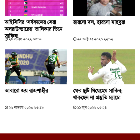
আইসিসির ‘সর্বকালের সেরা
হারলো দল, হারলো মাহবুর!
অলরাউন্ডারের’ তালিকার তিনে
সাকিব!
২৯ এপ্রিল ২০২২ ০৫:১৬
২৫ অক্টোবর ২০২০ ২২:১২
আবারো জয় রাজশাহীর
ফের ছুটি নিয়েছেন সাকিব;
থাকছেন না প্রস্তুতি ম্যাচে!
২৬ নভেম্বর ২০২০ ২৩:৪৯
১১ জুন ২০২২ ০৫:২৪