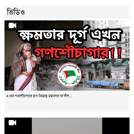
ভিডিও
এ যেন গনশৌচাগারে রূপ নিয়েছে মহানগর আ‘লীগ...