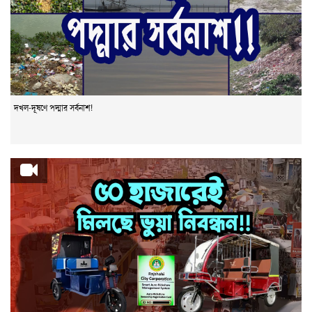
দখল-দূষণে পদ্মার সর্বনাশ!