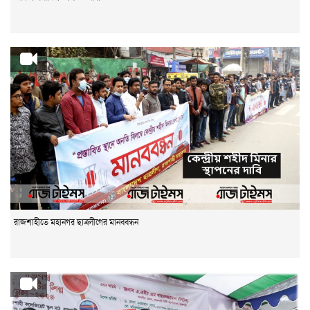
রাজশাহীতে মহানগর ছাত্রলীগের মানববন্ধন