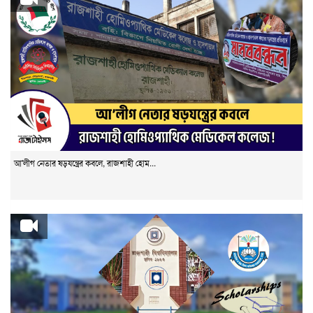
আ'লীগ নেতার ষড়যন্ত্রের কবলে, রাজশাহী হোম...