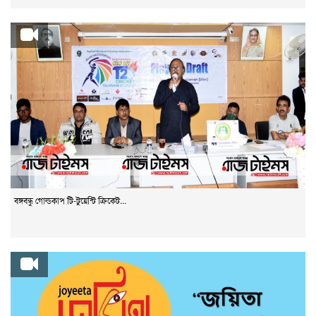
বঙ্গবন্ধু গোল্ডকাপ টি-টুয়েন্টি ক্রিকেট...