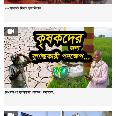
৫০ হাজারেই মিলছে ভুয়া নিবন্ধন !
বিএমডিএ'র যুগান্তকারী পদক্ষেপ!! কৃষকদের...