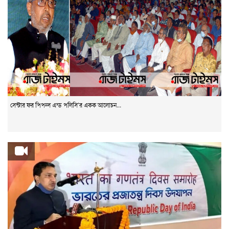
সেন্টার ফর পিপল্স এন্ড পলিসি’র একক আলোচন...