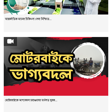
আন্তর্জাতিক মানের চিকিৎসা সেবা নিশ্চিতে...
মোটরবাইকে ভাগ্যবদল চরাঞ্চলের অর্ধশত যুবক...