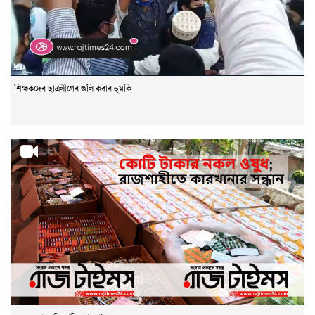
শিক্ষকদের ছাত্রলীগের গুলি করার হুমকি