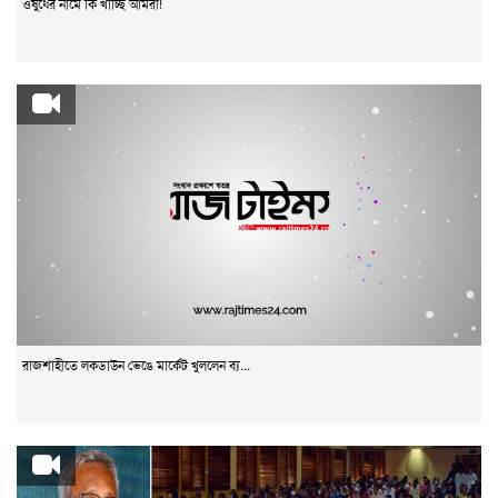
ওষুধের নামে কি খাচ্ছি আমরা!
রাজশাহীতে লকডাউন ভেঙে মার্কেট খুললেন ব্য...