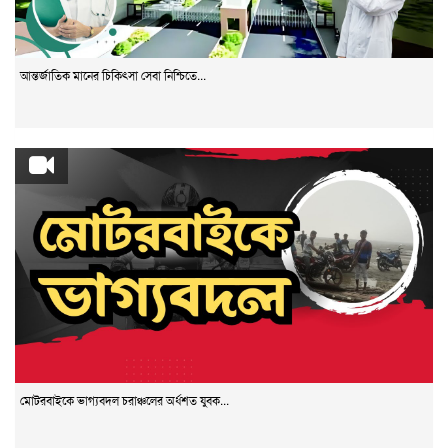
আন্তর্জাতিক মানের চিকিৎসা সেবা নিশ্চিতে...
মোটরবাইকে ভাগ্যবদল চরাঞ্চলের অর্ধশত যুবক...