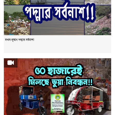
দখল-দূষণে পদ্মার সর্বনাশ!