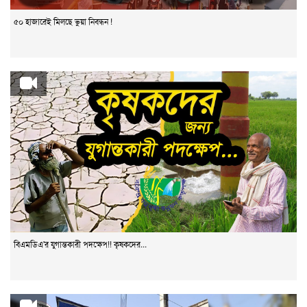
৫০ হাজারেই মিলছে ভুয়া নিবন্ধন !
বিএমডিএ'র যুগান্তকারী পদক্ষেপ!! কৃষকদের...