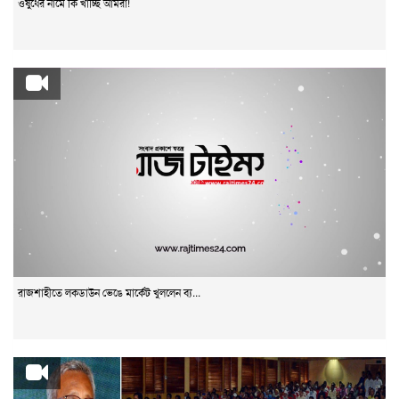
ওষুধের নামে কি খাচ্ছি আমরা!
রাজশাহীতে লকডাউন ভেঙে মার্কেট খুললেন ব্য...