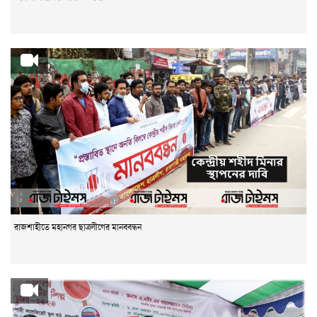
রাজশাহীতে মহানগর ছাত্রলীগের মানববন্ধন