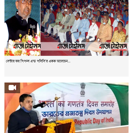
সেন্টার ফর পিপল্স এন্ড পলিসি’র একক আলোচন...