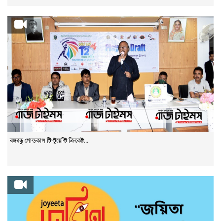
বঙ্গবন্ধু গোল্ডকাপ টি-টুয়েন্টি ক্রিকেট...