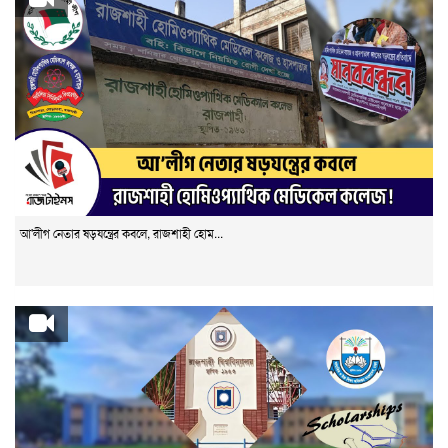
আ'লীগ নেতার ষড়যন্ত্রের কবলে, রাজশাহী হোম...