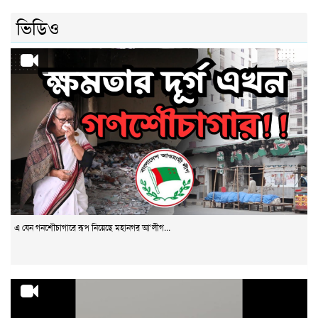
ভিডিও
এ যেন গনশৌচাগারে রূপ নিয়েছে মহানগর আ‘লীগ...