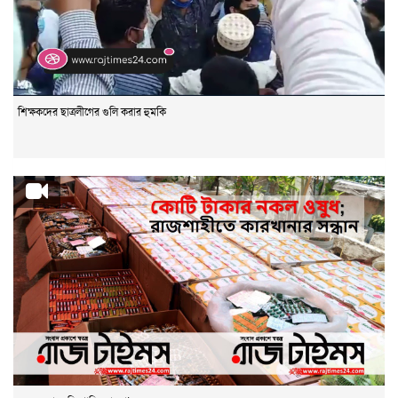
শিক্ষকদের ছাত্রলীগের গুলি করার হুমকি