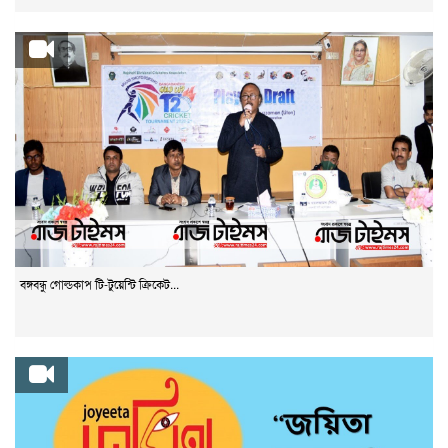
বঙ্গবন্ধু গোল্ডকাপ টি-টুয়েন্টি ক্রিকেট...