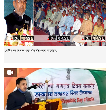
সেন্টার ফর পিপল্স এন্ড পলিসি’র একক আলোচন...