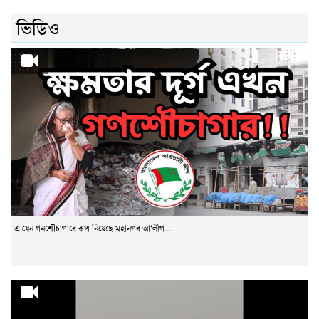
ভিডিও
এ যেন গনশৌচাগারে রূপ নিয়েছে মহানগর আ‘লীগ...