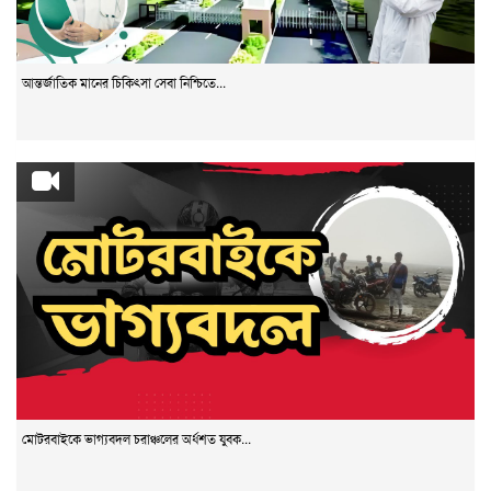
আন্তর্জাতিক মানের চিকিৎসা সেবা নিশ্চিতে...
মোটরবাইকে ভাগ্যবদল চরাঞ্চলের অর্ধশত যুবক...