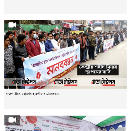
রাজশাহীতে মহানগর ছাত্রলীগের মানববন্ধন