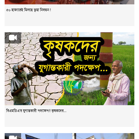
৫০ হাজারেই মিলছে ভুয়া নিবন্ধন !
বিএমডিএ'র যুগান্তকারী পদক্ষেপ!! কৃষকদের...