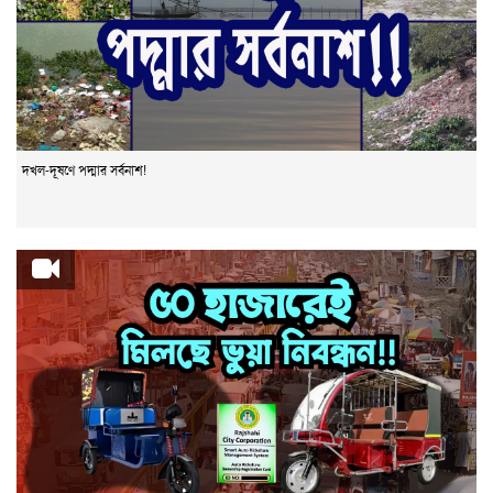
দখল-দূষণে পদ্মার সর্বনাশ!