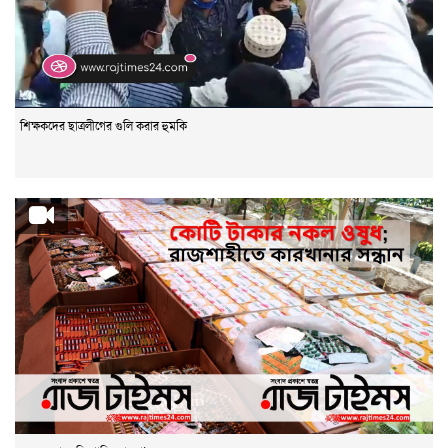
শিক্ষকদের ছাত্রলীগের গুলি করার হুমকি