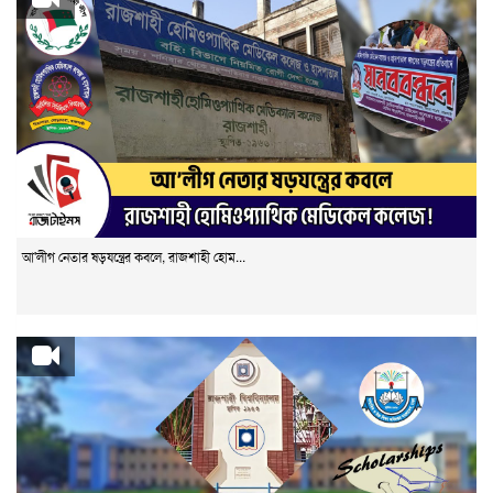
আ'লীগ নেতার ষড়যন্ত্রের কবলে, রাজশাহী হোম...