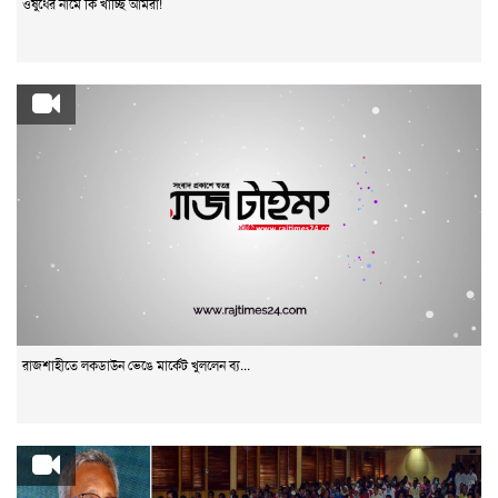
ওষুধের নামে কি খাচ্ছি আমরা!
রাজশাহীতে লকডাউন ভেঙে মার্কেট খুললেন ব্য...