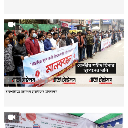
রাজশাহীতে মহানগর ছাত্রলীগের মানববন্ধন