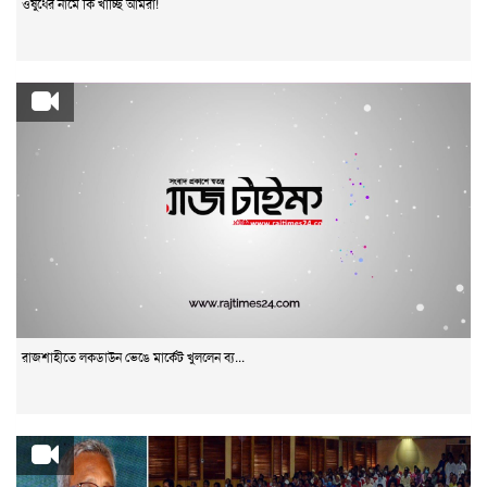
ওষুধের নামে কি খাচ্ছি আমরা!
রাজশাহীতে লকডাউন ভেঙে মার্কেট খুললেন ব্য...