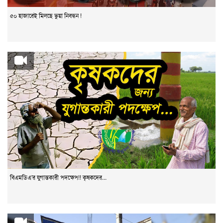
৫০ হাজারেই মিলছে ভুয়া নিবন্ধন !
বিএমডিএ'র যুগান্তকারী পদক্ষেপ!! কৃষকদের...