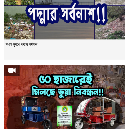
দখল-দূষণে পদ্মার সর্বনাশ!