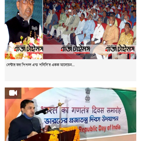
সেন্টার ফর পিপল্স এন্ড পলিসি’র একক আলোচন...