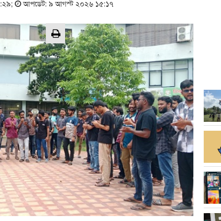
৬:২৯
;
আপডেট: ৯ আগস্ট ২০২৬ ১৫:১৭