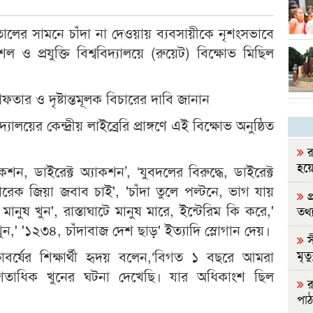
ালের সামনে চাঁদা না দেওয়ায় ব্যবসায়ীকে নৃশংসভাবে
ল ও প্রযুক্তি বিশ্ববিদ্যালয়ে (রুয়েট) বিক্ষোভ মিছিল
েফতার ও দৃষ্টান্তমূলক বিচারের দাবি জানান
লয়ের কেন্দ্রীয় লাইব্রেরি প্রাঙ্গণে এই বিক্ষোভ অনুষ্ঠিত
র
হয়ে
যাকশন, ডাইরেক্ট অ্যাকশন’, ‘যুবদলের বিরুদ্ধে, ডাইরেক্ট
েক জিয়া জবাব চাই', 'চাঁদা তুলে পল্টনে, ভাগ যায়
প
মানুষ খুন', রাস্তাঘাটে মানুষ মারে, ইন্টেরিম কি করে,'
তথ্যম
,' '১২৩৪, চাঁদাবাজ দেশ ছাড়' ইত্যাদি স্লোগান দেয়।
স
র্ষের শিক্ষার্থী হৃদয় বলেন,‘বিগত ১ বছরে আমরা
মৃত্য
শতাধিক খুনের ঘটনা দেখেছি। যার অধিকাংশ ছিল
রা
পাঠ