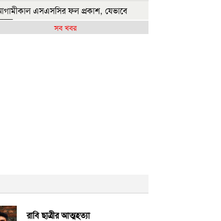
গামীকাল এসএসসির ফল প্রকাশ, যেভাবে
নবেন
সব খবর
মায়াত জোটের রাষ্ট্রপতি প্রার্থী ঘোষণা
াজশাহীতে সবজির বাজারে স্বস্তি, আমিষপণ্যে
্থি
ষ্ট্রপতি নির্বাচন: জামায়াতের প্রার্থী হিসেবে
োচনায় যারা
্যাসিবাদের বয়ান তৈরি করেছে সাংবাদিকদের
াংশ: ড. মাসউদ
াকিস্তানে গত তিন দিনে ২৯ ‘সশস্ত্র সদস্য’ নিহত
ারেক রহমানকেও আয়নাঘরে নিয়ে নির্যাতন করা
ছিল: চিফ প্রসিকিউটর
নগণের অধিকার নিশ্চিত না হওয়া পর্যন্ত জুলাই
রাবি ছাত্রীর আত্মহত্যা
 হবে না: জামায়াত আমির