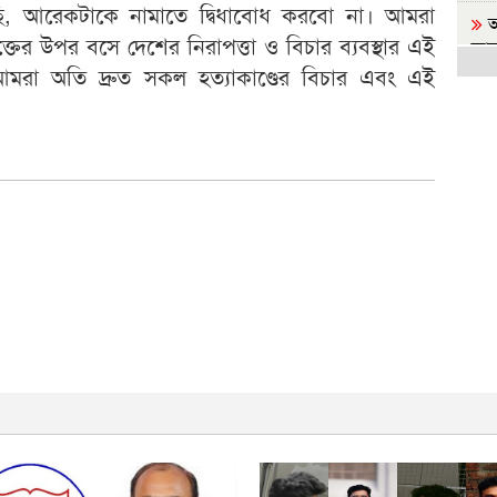
ছি, আরেকটাকে নামাতে দ্বিধাবোধ করবো না। আমরা
আ
্তের উপর বসে দেশের নিরাপত্তা ও বিচার ব্যবস্থার এই
জা
আমরা অতি দ্রুত সকল হত্যাকাণ্ডের বিচার এবং এই
জা
র
অস্বস
রা
আল
ফ
এক
প
ত
হয়ে
জ
শেষ