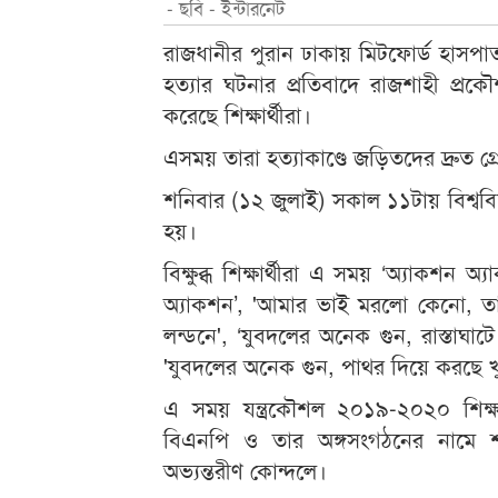
- ছবি - ইন্টারনেট
রাজধানীর পুরান ঢাকায় মিটফোর্ড হাসপাত
হত্যার ঘটনার প্রতিবাদে রাজশাহী প্রকৌশ
করেছে শিক্ষার্থীরা।
এসময় তারা হত্যাকাণ্ডে জড়িতদের দ্রুত গ্র
শনিবার (১২ জুলাই) সকাল ১১টায় বিশ্ববিদ্যা
হয়।
বিক্ষুব্ধ শিক্ষার্থীরা এ সময় ‘অ্যাকশন অ্
অ্যাকশন’, 'আমার ভাই মরলো কেনো, তার
লন্ডনে', ‘যুবদলের অনেক গুন, রাস্তাঘাটে 
'যুবদলের অনেক গুন, পাথর দিয়ে করছে খুন
এ সময় যন্ত্রকৌশল ২০১৯-২০২০ শিক্ষাব
বিএনপি ও তার অঙ্গসংগঠনের নামে 
অভ্যন্তরীণ কোন্দলে।