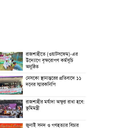
রাজশাহীতে (ওয়াটসফেম)-এর
উদ্যোগে বৃক্ষরোপণ কর্মসূচি
অনুষ্ঠিত
নেসকো স্থানান্তরের প্রতিবাদে ১১
দলের স্মারকলিপি
রাজশাহীর মর্যাদা অক্ষুণ্ন রাখা হবে:
ভূমিমন্ত্রী
জুলাই সনদ ও গণহত্যার বিচার