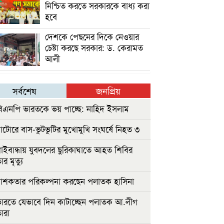
নিশ্চিত করতে সরকারকে বাধ্য করা
হবে
দেশকে পেছনের দিকে নেওয়ার
চেষ্টা করছে সরকার: ড. কেরামত
আলী
সর্বশেষ
জনপ্রিয়
িএনপি ভারতকে ভয় পাচ্ছে: নাহিদ ইসলাম
াটোরে বাস-ভুটভুটির মুখোমুখি সংঘর্ষে নিহত ৩
াইবান্ধায় যুবদলের ছুরিকাঘাতে আহত শিবির
ার মৃত্যু
াশকতার পরিকল্পনা করছেন পলাতক হাসিনা
ারতে যেভাবে দিন কাটাচ্ছেন পলাতক আ.লীগ
ারা