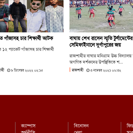
স
ই
গোপ
রা
ে গাঁজাসহ চার শিক্ষার্থী আটক
বাঘায় শেখ রাসেল স্মৃতি টুর্ণামেন্টের
জা
সেমিফাইনালে দুর্গাপুরের জয়
 ১২ প্যাকেট গাঁজাসহ চার শিক্ষার্থী
রাজশাহীর বাঘার মনিগ্রাম উচ্চ বিদ্যালয়
অগণিত দর্শকদের উপস্থিতিতে শ...
াহী
রাজশাহী
৯ ডিসেম্বর ২০২২ ০২:১৫
৩ নভেম্বর ২০২১ ০৬:৩২
ক্যাম্পাস
বিনোদন
ফি
অর্থনীতি
খেলা
সা