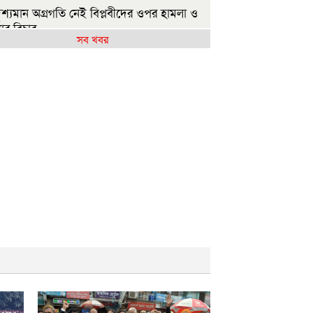
ৃশ্যমান অগ্রগতি নেই বিপ্লবীদের ওপর হামলা ও
যার বিচার
সব খবর
রকার গণভোটের রায় নিয়ে বিশ্বাসঘাতকতা
ছে: নাহিদ
াজশাহীতে (ওয়াটসফেম)-এর উদ্যোগে বৃক্ষরোপণ
সূচি অনুষ্ঠিত
ুলাই গণঅভ্যুত্থান দিবসে ইসলামী ব্যাংক
সপাতালের আলোচনা
.লীগের কাউকে জামায়াতে যুক্ত করতে কেন্দ্রের
ুমতি লাগবে: আমির
েহেরপুর সীমান্তে ৫ জনকে পুশইনের চেষ্টা রুখে
 বিজিবি
ন্যায় ক্ষতিগ্রস্ত ১০০ পরিবারকে নতুন ঘর দেবেন
নমন্ত্রী