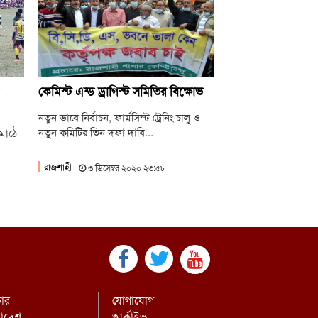
িলেটে দুই বাসের সংঘর্ষ: নিহত বেড়ে ৯
বির হলে এক ছাত্রীর বিরুদ্ধে অন্য মেয়েদের
ন ছবি বয়ফ্রেন্ডকে শেয়ারের অভিযোগ
ষ্ট্রপতি নির্বাচন: বিএনপি প্রার্থী চূড়ান্ত করেনি,
কেমিস্ট এন্ড ড্রাগিস্ট সমিতির বিক্ষোভ
মায়াতের বৈঠক কাল
নতুন ভাবে নির্বাচন, ফার্মসিস্ট ট্রেনিং চালু ও
নতুন কমিটির তিন দফা দাবি...
 মাঠে
রাজশাহী
৩ ডিসেম্বর ২০২০ ২৩:৫৮
চার
যোগাযোগ
রাদেশ
আর্কাইভ