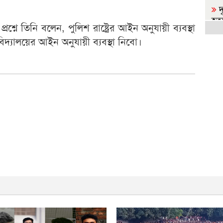
দ
হত্
রশ্নে তিনি বলেন, পুলিশ রাষ্ট্রের আইন অনুযায়ী ব্যবস্থা
বিদ্যালয়ের আইন অনুযায়ী ব্যবস্থা নিবো।
স
করে
র
কর্ম
জ
হা
আ
অন
ম
দিল
ব
প্রধা