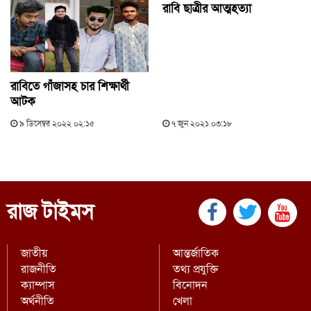
রাবি ছাত্রীর আত্মহত্যা
রাবিতে গাঁজাসহ চার শিক্ষার্থী
আটক
৯ ডিসেম্বর ২০২২ ০২:১৫
৭ জুন ২০২১ ০৩:১৮
রাজ টাইমস
জাতীয়
আন্তর্জাতিক
রাজনীতি
তথ্য প্রযুক্তি
ক্যাম্পাস
বিনোদন
অর্থনীতি
খেলা