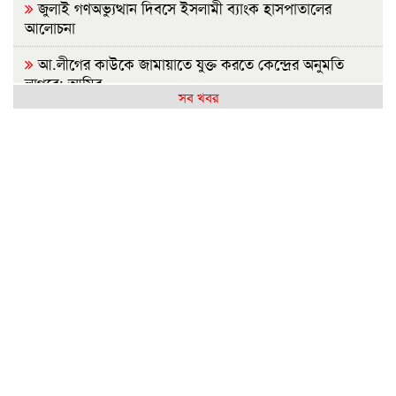
জুলাই গণঅভ্যুত্থান দিবসে ইসলামী ব্যাংক হাসপাতালের
আলোচনা
আ.লীগের কাউকে জামায়াতে যুক্ত করতে কেন্দ্রের অনুমতি
লাগবে: আমির
সব খবর
মেহেরপুর সীমান্তে ৫ জনকে পুশইনের চেষ্টা রুখে দিল বিজিবি
বন্যায় ক্ষতিগ্রস্ত ১০০ পরিবারকে নতুন ঘর দেবেন প্রধানমন্ত্রী
সিলেটে দুই বাসের সংঘর্ষ: নিহত বেড়ে ৯
ইবির হলে এক ছাত্রীর বিরুদ্ধে অন্য মেয়েদের গোপন ছবি
বয়ফ্রেন্ডকে শেয়ারের অভিযোগ
রাষ্ট্রপতি নির্বাচন: বিএনপি প্রার্থী চূড়ান্ত করেনি, জামায়াতের বৈঠক
কাল
জুলাইয়ে সড়কে ঝরল ৪১৬ প্রাণ, মোটরসাইকেলে সর্বাধিক মৃত্যু
প্রথম শ্রেণিতে ভর্তি লটারিতে, বাকি সব পরীক্ষায়