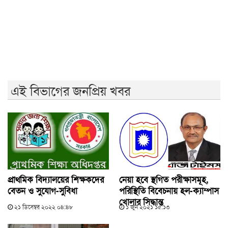
নেসকো স্থানান্তরের প্রতিবাদে ১১ দলের স্মারকলিপি
হামের উপসর্গে আরও ৬ শিশুর মৃত্যু
এই বিভাগের জনপ্রিয় খবর
প্রাথমিক বিদ্যালয়ের শিক্ষকদের
নেয়া হবে স্থগিত পরীক্ষাসমূহ,
বেতন ও সুযোগ-সুবিধা
পরিস্থিতি বিবেচনায় হল-ক্যাম্পাস
খোলার সিদ্ধান্ত
২১ ডিসেম্বর ২০২২ ০৪:৪৮
১ জুন ২০২১ ১৫:১৩