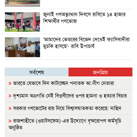
জুলাই গণঅভ্যুত্থান দিবসে রাবিতে ১৪ হাজার
শিক্ষার্থীর গণভোজ
'আমাদের ভেতরের বিভেদ দেখেই ফ্যাসিবাদীরা
মুচকি হাসছে'- রাবি উপাচার্য
সর্বশেষ
জনপ্রিয়
ভারতে যেভাবে দিন কাটাচ্ছেন পলাতক আ.লীগ নেতারা
দৃশ্যমান অগ্রগতি নেই বিপ্লবীদের ওপর হামলা ও হত্যার বিচার
সরকার গণভোটের রায় নিয়ে বিশ্বাসঘাতকতা করেছে: নাহিদ
রাজশাহীতে (ওয়াটসফেম)-এর উদ্যোগে বৃক্ষরোপণ কর্মসূচি
অনুষ্ঠিত