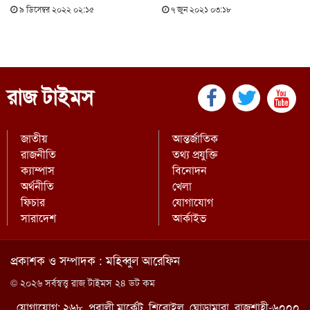
৯ ডিসেম্বর ২০২২ ০২:১৫
৭ জুন ২০২১ ০৩:১৮
রাজ টাইমস
জাতীয়
আন্তর্জাতিক
রাজনীতি
তথ্য প্রযুক্তি
ক্যাম্পাস
বিনোদন
অর্থনীতি
খেলা
ফিচার
যোগাযোগ
সারাদেশ
আর্কাইভ
প্রকাশক ও সম্পাদক : মহিব্বুল আরেফিন
© ২০২৬ সর্বস্বত্ত্ব রাজ টাইমস ২৪ ডট কম
যোগাযোগ: ২৬৮, পূবালী মার্কেট, শিরোইল, ঘোড়ামারা, রাজশাহী-৬০০০