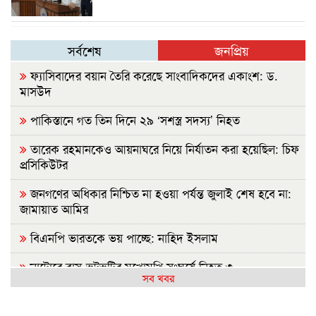
সর্বশেষ
জনপ্রিয়
ফ্যাসিবাদের বয়ান তৈরি করেছে সাংবাদিকদের একাংশ: ড.
মাসউদ
পাকিস্তানে গত তিন দিনে ২৯ ‘সশস্ত্র সদস্য’ নিহত
তারেক রহমানকেও আয়নাঘরে নিয়ে নির্যাতন করা হয়েছিল: চিফ
প্রসিকিউটর
জনগণের অধিকার নিশ্চিত না হওয়া পর্যন্ত জুলাই শেষ হবে না:
জামায়াত আমির
বিএনপি ভারতকে ভয় পাচ্ছে: নাহিদ ইসলাম
নাটোরে বাস-ভুটভুটির মুখোমুখি সংঘর্ষে নিহত ৩
সব খবর
গাইবান্ধায় যুবদলের ছুরিকাঘাতে আহত শিবির নেতার মৃত্যু