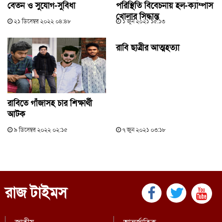
বেতন ও সুযোগ-সুবিধা
পরিস্থিতি বিবেচনায় হল-ক্যাম্পাস
খোলার সিদ্ধান্ত
২১ ডিসেম্বর ২০২২ ০৪:৪৮
১ জুন ২০২১ ১৫:১৩
রাবি ছাত্রীর আত্মহত্যা
রাবিতে গাঁজাসহ চার শিক্ষার্থী
আটক
৯ ডিসেম্বর ২০২২ ০২:১৫
৭ জুন ২০২১ ০৩:১৮
রাজ টাইমস
জাতীয়
আন্তর্জাতিক