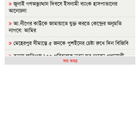
জুলাই গণঅভ্যুত্থান দিবসে ইসলামী ব্যাংক হাসপাতালের
আলোচনা
আ.লীগের কাউকে জামায়াতে যুক্ত করতে কেন্দ্রের অনুমতি
লাগবে: আমির
মেহেরপুর সীমান্তে ৫ জনকে পুশইনের চেষ্টা রুখে দিল বিজিবি
বন্যায় ক্ষতিগ্রস্ত ১০০ পরিবারকে নতুন ঘর দেবেন প্রধানমন্ত্রী
সব খবর
সিলেটে দুই বাসের সংঘর্ষ: নিহত বেড়ে ৯
ইবির হলে এক ছাত্রীর বিরুদ্ধে অন্য মেয়েদের গোপন ছবি
বয়ফ্রেন্ডকে শেয়ারের অভিযোগ
রাষ্ট্রপতি নির্বাচন: বিএনপি প্রার্থী চূড়ান্ত করেনি, জামায়াতের বৈঠক
কাল
জুলাইয়ে সড়কে ঝরল ৪১৬ প্রাণ, মোটরসাইকেলে সর্বাধিক মৃত্যু
প্রথম শ্রেণিতে ভর্তি লটারিতে, বাকি সব পরীক্ষায়