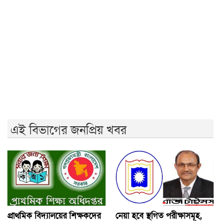
নেসকো স্থানান্তরের প্রতিবাদে ১১ দলের স্মারকলিপি
হামের উপসর্গে আরও ৬ শিশুর মৃত্যু
লংমার্চের ঘোষণা ১১ দলীয় ঐক্যের
বিএনপির ২০ লাখ লোক চাঁদাবাজিতে নেমেছে: কর্নেল অলি
এই বিভাগের জনপ্রিয় খবর
প্রাথমিক বিদ্যালয়ের শিক্ষকদের
নেয়া হবে স্থগিত পরীক্ষাসমূহ,