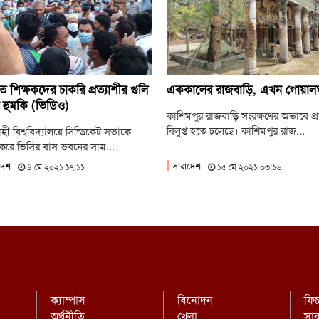
জু
‘ভিক
জু
ছাত
ে শিক্ষকদের চাকরি প্রত্যাশীর গুলি
এককালের রাজবাড়ি, এখন গোয়াল
 হুমকি (ভিডিও)
কাশিমপুর রাজবাড়ি সংরক্ষণের অভাবে প্র
বিলুপ্ত হতে চলেছে। কাশিমপুর রাজ...
হী বিশ্ববিদ্যালয়ে সিন্ডিকেট সভাকে
্র করে ভিসির বাস ভবনের সাম...
দেশ
সারাদেশ
৪ মে ২০২১ ১৭:১১
১৫ মে ২০২১ ০৩:১৬
ক্যাম্পাস
বিনোদন
ফি
অর্থনীতি
খেলা
সা