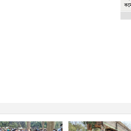
কর্
হ
বি
রা
হ
বির
রা
জ
সরক
জ
শিক
'
মুচ