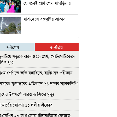
ছোবলেই প্রাণ গেল সাপুড়িয়ার
সারাদেশে বজ্রবৃষ্টির আভাস
সর্বশেষ
জনপ্রিয়
ুলাইয়ে সড়কে ঝরল ৪১৬ প্রাণ, মোটরসাইকেলে
াধিক মৃত্যু
রথম শ্রেণিতে ভর্তি লটারিতে, বাকি সব পরীক্ষায়
েসকো স্থানান্তরের প্রতিবাদে ১১ দলের স্মারকলিপি
ামের উপসর্গে আরও ৬ শিশুর মৃত্যু
ংমার্চের ঘোষণা ১১ দলীয় ঐক্যের
িএনপির ২০ লাখ লোক চাঁদাবাজিতে নেমেছে: