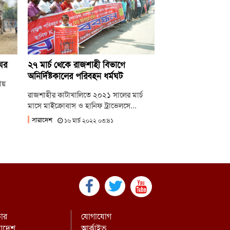
লাই গণঅভ্যুত্থানের দ্বিতীয় বর্ষপূর্তিতে রাকসুর
্টরি রান’ ম্যারাথন
লাই গণ-অভ্যুত্থানের দ্বিতীয় বার্ষিকীতে ইবি
্রদলের বৃক্ষরোপণ
ঘর
২৭ মার্চ থেকে রাজশাহী বিভাগে
অনির্দিষ্টকালের পরিবহন ধর্মঘট
ায়
রাজশাহীর কাটাখালিতে ২০২১ সালের মার্চ
মাসে মাইক্রোবাস ও হানিফ ট্রাভেলসে...
সারাদেশ
১৬ মার্চ ২০২২ ০৩:৪১
চার
যোগাযোগ
রাদেশ
আর্কাইভ