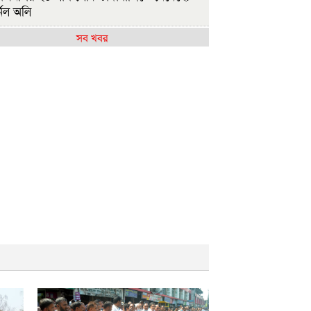
নেল অলি
সব খবর
াসিনাকে কেন এমন সুযোগ দিল ভারত, প্রশ্ন
এনপির
ষ্ট্রপতি নির্বাচন ২০ আগস্ট
াসিনাকে ফেরাতে তৎপর রাবির ৪২ শিক্ষকের
ুদ্ধে অনুসন্ধান কমিটি
জশাহীর মর্যাদা অক্ষুণ্ন রাখা হবে: ভূমিমন্ত্রী
ুলাই সনদ ও গণহত্যার বিচার নিশ্চিত করতে
ারকে বাধ্য করা হবে
ুলাই গণঅভ্যুত্থান দিবসে রাবিতে ১৪ হাজার
্ষার্থীর গণভোজ
আমাদের ভেতরের বিভেদ দেখেই ফ্যাসিবাদীরা
কি হাসছে'- রাবি উপাচার্য