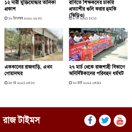
১২ নারী মুক্তিযোদ্ধার তালিকা
রাবিতে শিক্ষকদের চাকরি
প্রকাশ
প্রত্যাশীর গুলি করার হুমকি
(ভিডিও)
১৬ ডিসেম্বর ২০২০ ০২:৫১
৪ মে ২০২১ ১৭:১১
এককালের রাজবাড়ি, এখন
২৭ মার্চ থেকে রাজশাহী বিভাগে
গোয়ালঘর
অনির্দিষ্টকালের পরিবহন ধর্মঘট
১৫ মে ২০২১ ০৩:১৬
১৬ মার্চ ২০২২ ০৩:৪১
রাজ টাইমস