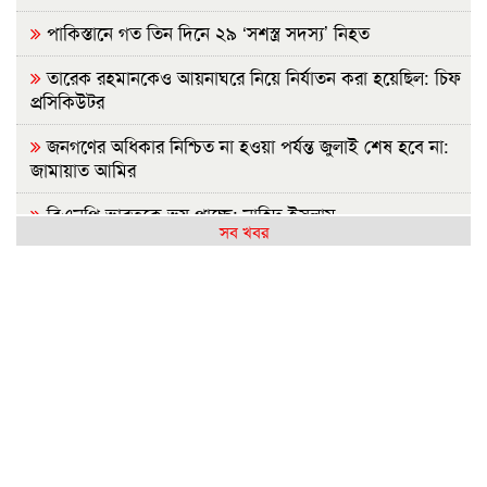
পাকিস্তানে গত তিন দিনে ২৯ ‘সশস্ত্র সদস্য’ নিহত
তারেক রহমানকেও আয়নাঘরে নিয়ে নির্যাতন করা হয়েছিল: চিফ
প্রসিকিউটর
জনগণের অধিকার নিশ্চিত না হওয়া পর্যন্ত জুলাই শেষ হবে না:
জামায়াত আমির
বিএনপি ভারতকে ভয় পাচ্ছে: নাহিদ ইসলাম
সব খবর
নাটোরে বাস-ভুটভুটির মুখোমুখি সংঘর্ষে নিহত ৩
গাইবান্ধায় যুবদলের ছুরিকাঘাতে আহত শিবির নেতার মৃত্যু
নাশকতার পরিকল্পনা করছেন পলাতক হাসিনা
ভারতে যেভাবে দিন কাটাচ্ছেন পলাতক আ.লীগ নেতারা
দৃশ্যমান অগ্রগতি নেই বিপ্লবীদের ওপর হামলা ও হত্যার বিচার
সরকার গণভোটের রায় নিয়ে বিশ্বাসঘাতকতা করেছে: নাহিদ