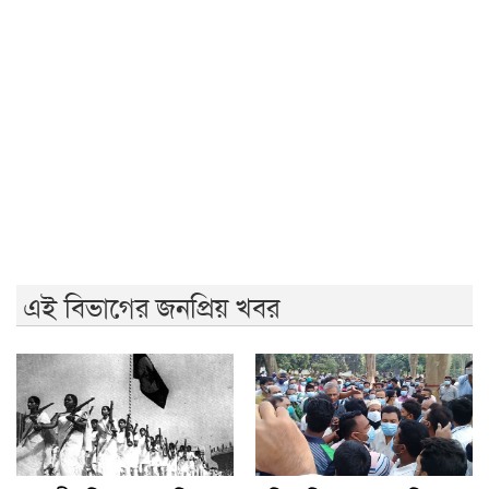
রাজশাহীতে (ওয়াটসফেম)-এর উদ্যোগে বৃক্ষরোপণ কর্মসূচি
অনুষ্ঠিত
জুলাই গণঅভ্যুত্থান দিবসে ইসলামী ব্যাংক হাসপাতালের
আলোচনা
আ.লীগের কাউকে জামায়াতে যুক্ত করতে কেন্দ্রের অনুমতি
লাগবে: আমির
এই বিভাগের জনপ্রিয় খবর