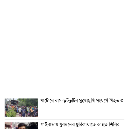
নাটোরে বাস-ভুটভুটির মুখোমুখি সংঘর্ষে নিহত ৩
গাইবান্ধায় যুবদলের ছুরিকাঘাতে আহত শিবির