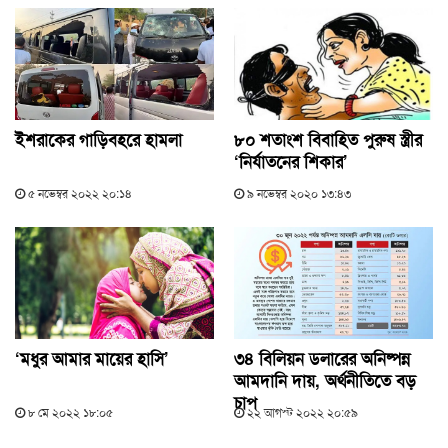
ইশরাকের গাড়িবহরে হামলা
৮০ শতাংশ বিবাহিত পুরুষ স্ত্রীর
‘নির্যাতনের শিকার’
৫ নভেম্বর ২০২২ ২০:১৪
৯ নভেম্বর ২০২০ ১৩:৪৩
‘মধুর আমার মায়ের হাসি’
৩৪ বিলিয়ন ডলারের অনিষ্পন্ন
আমদানি দায়, অর্থনীতিতে বড়
চাপ
৮ মে ২০২২ ১৮:০৫
২২ আগস্ট ২০২২ ২০:৫৯