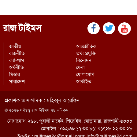
রাজ টাইমস
জাতীয়
আন্তর্জাতিক
রাজনীতি
তথ্য প্রযুক্তি
ক্যাম্পাস
বিনোদন
অর্থনীতি
খেলা
ফিচার
যোগাযোগ
সারাদেশ
আর্কাইভ
প্রকাশক ও সম্পাদক : মহিব্বুল আরেফিন
© ২০২৬ সর্বস্বত্ত্ব রাজ টাইমস ২৪ ডট কম
যোগাযোগ: ২৬৮, পূবালী মার্কেট, শিরোইল, ঘোড়ামারা, রাজশাহী-৬০০০
মোবাইল : ০৯৬৩৮ ১৭ ৩৩ ৮১; ০১৭২৮ ২২ ৩৩ ২৮
ইমেইল :
rajtimes24@gmail.com
;
info@rajtimes24.com