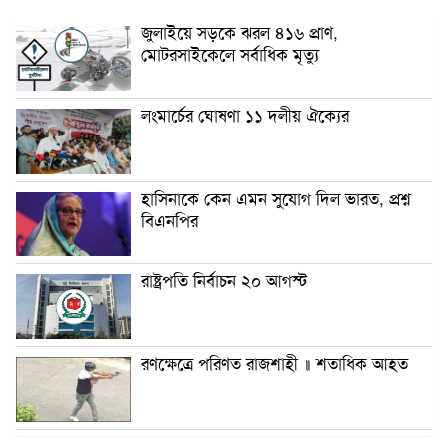
জুলাইয়ে সড়কে ঝরল ৪১৬ প্রাণ,
মোটরসাইকেলে সর্বাধিক মৃত্যু
লংমার্চের ঘোষণা ১১ দলীয় ঐক্যের
হাসিনাকে কেন এমন সুযোগ দিল ভারত, প্রশ্ন
বিএনপির
রাষ্ট্রপতি নির্বাচন ২০ আগস্ট
রণক্ষেত্রে পরিণত রাজশাহী ॥ শতাধিক আহত