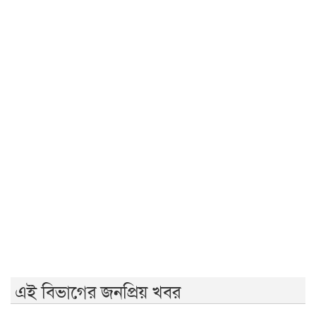
রাজশাহীর মর্যাদা অক্ষুণ্ন রাখা হবে: ভূমিমন্ত্রী
জুলাই সনদ ও গণহত্যার বিচার নিশ্চিত করতে সরকারকে বাধ্য
করা হবে
জুলাই গণঅভ্যুত্থান দিবসে রাবিতে ১৪ হাজার শিক্ষার্থীর গণভোজ
'আমাদের ভেতরের বিভেদ দেখেই ফ্যাসিবাদীরা মুচকি হাসছে'-
রাবি উপাচার্য
জুলাই গণঅভ্যুত্থানের দ্বিতীয় বর্ষপূর্তিতে রাকসুর ‘ভিক্টরি রান’
ম্যারাথন
জুলাই গণ-অভ্যুত্থানের দ্বিতীয় বার্ষিকীতে ইবি ছাত্রদলের
বৃক্ষরোপণ
এই বিভাগের জনপ্রিয় খবর