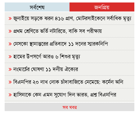
সর্বশেষ
জনপ্রিয়
জুলাইয়ে সড়কে ঝরল ৪১৬ প্রাণ, মোটরসাইকেলে সর্বাধিক মৃত্যু
প্রথম শ্রেণিতে ভর্তি লটারিতে, বাকি সব পরীক্ষায়
নেসকো স্থানান্তরের প্রতিবাদে ১১ দলের স্মারকলিপি
হামের উপসর্গে আরও ৬ শিশুর মৃত্যু
লংমার্চের ঘোষণা ১১ দলীয় ঐক্যের
বিএনপির ২০ লাখ লোক চাঁদাবাজিতে নেমেছে: কর্নেল অলি
হাসিনাকে কেন এমন সুযোগ দিল ভারত, প্রশ্ন বিএনপির
রাষ্ট্রপতি নির্বাচন ২০ আগস্ট
সব খবর
হাসিনাকে ফেরাতে তৎপর রাবির ৪২ শিক্ষকের বিরুদ্ধে অনুসন্ধান
কমিটি