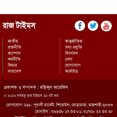
রাজ টাইমস
জাতীয়
আন্তর্জাতিক
রাজনীতি
তথ্য প্রযুক্তি
ক্যাম্পাস
বিনোদন
অর্থনীতি
খেলা
ফিচার
যোগাযোগ
সারাদেশ
আর্কাইভ
প্রকাশক ও সম্পাদক : মহিব্বুল আরেফিন
© ২০২৬ সর্বস্বত্ত্ব রাজ টাইমস ২৪ ডট কম
যোগাযোগ: ২৬৮, পূবালী মার্কেট, শিরোইল, ঘোড়ামারা, রাজশাহী-৬০০০
মোবাইল : ০৯৬৩৮ ১৭ ৩৩ ৮১; ০১৭২৮ ২২ ৩৩ ২৮