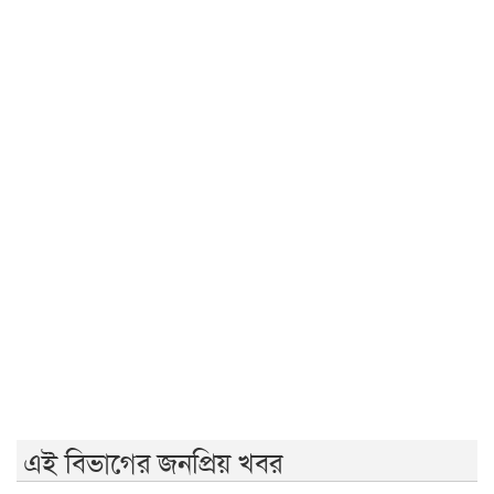
জুলাই গণঅভ্যুত্থান দিবস উপলক্ষে ইসলামী ব্যাংক হাসপাতাল
রাজশাহীর ফ্রি মেডিকেল ক্যাম্প
ববিতে ‘অদম্য জুলাই’ ঘিরে সংঘর্ষ, আহত কয়েকজন
জুলাই গণঅভ্যুত্থানের ২য় বার্ষিকী উপলক্ষে ইবিতে র‍্যালি ও
আলোচনাসভা
রণক্ষেত্রে পরিণত রাজশাহী ॥ শতাধিক আহত
জুলাই স্মৃতি জাদুঘর উন্মোচন করবে ফ্যাসিবাদের মুখোশ:
প্রধানমন্ত্রী
বৃষ্টি উপেক্ষা করে চলছে ১১ দলীয় ঐক্যের গণসমাবেশ
এনসিপির বহিষ্কৃত নেতা তানভীর গ্রেফতার
বিপ্লবী ছাত্র-জনতা সন্ত্রাসী কার্যক্রম প্রতিহত করবে: জামায়াত
এই বিভাগের জনপ্রিয় খবর