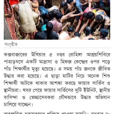
সংগৃহীত
কক্সবাজারের উখিয়ার ৫ নম্বর রোহিঙ্গা আশ্রয়শিবিরে
পাহাড়ধসে একটি মাদ্রাসা ও হিফজ কেন্দ্রের ওপর পড়ে
পাঁচ শিক্ষার্থীর মৃত্যু হয়েছে। এ সময় পাঁচ জনকে জীবিত
উদ্ধার করা হয়েছে। এ ছাড়া মাটির নিচে অনেক শিশু
শিক্ষার্থী আটকে থাকার আশঙ্কা করছে ফায়ার সার্ভিস ও
স্থানীয়রা। খবর পেয়ে ফায়ার সার্ভিসের দুটি ইউনিট, স্থানীয়
বাসিন্দা ও স্বেচ্ছাসেবকরা যৌথভাবে উদ্ধার অভিযান
চালিয়ে যাচ্ছেন।
তাৎক্ষণিক হতাহতদের পরিচয় পাওয়া যায়নি। বুধবার (৮