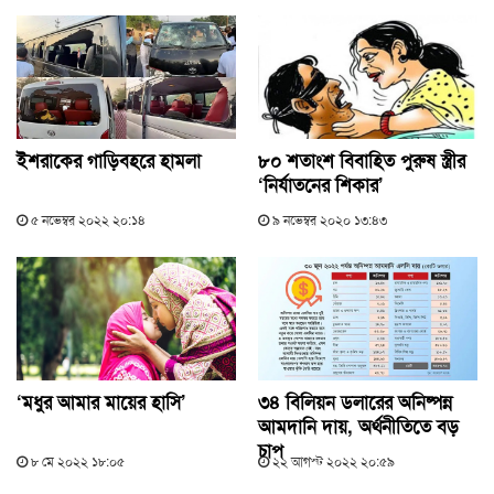
ইশরাকের গাড়িবহরে হামলা
৮০ শতাংশ বিবাহিত পুরুষ স্ত্রীর
‘নির্যাতনের শিকার’
৫ নভেম্বর ২০২২ ২০:১৪
৯ নভেম্বর ২০২০ ১৩:৪৩
‘মধুর আমার মায়ের হাসি’
৩৪ বিলিয়ন ডলারের অনিষ্পন্ন
আমদানি দায়, অর্থনীতিতে বড়
চাপ
৮ মে ২০২২ ১৮:০৫
২২ আগস্ট ২০২২ ২০:৫৯