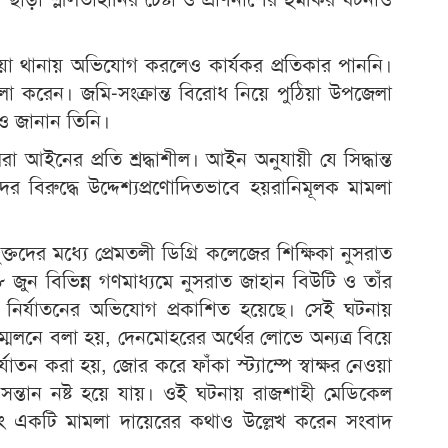
হত্
স
ঠিয়া থানায় অভিযোগ করলেও কার্যকর প্রতিকার পাননি।
করে
া করেন। জমি-সংক্রান্ত বিরোধ নিয়ে পুঠিয়া উপজেলা
র
ও জানান তিনি।
কর্ম
া আইনের প্রতি শ্রদ্ধাশীল। আইন অনুযায়ী যে সিদ্ধান্ত
 বিরুদ্ধে উদ্দেশ্যপ্রণোদিতভাবে হয়রানিমূলক মামলা
তদের মধ্যে প্রেমতলী ডিগ্রি কলেজের শিক্ষিকা নুসরাত
ুন বিভিন্ন গণমাধ্যমে নুসরাত জাহান বিউটি ও তাঁর
পর নির্যাতনের অভিযোগ প্রকাশিত হয়েছে। সেই ঘটনায়
েলনে বলা হয়, দেনমোহরের অর্থের লোভে অন্যত্র বিয়ে
াতন করা হয়, জোর করে ফাঁকা স্ট্যাম্পে স্বাক্ষর নেওয়া
সন্তান নষ্ট হয়ে যায়। ওই ঘটনায় রাজশাহী মেডিকেল
 একটি মামলা দায়েরের কথাও উল্লেখ করেন সংবাদ