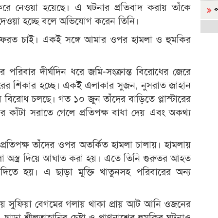
 করে নেওয়া হয়েছে। এ ঘটনার প্রতিবাদ করায় তাঁকে
প
কি দেওয়া হচ্ছে বলে অভিযোগ করেন তিনি।
ত
 ফেরত চাই। একই সঙ্গে আমার ওপর হামলা ও হুমকির
হয়ে
জ
দের পরিবার দীর্ঘদিন ধরে জমি-সংক্রান্ত বিরোধের জেরে
শেষ
রচারের শিকার হচ্ছে। একই এলাকার সুজন, নুসরাত জাহান
ব
 বিরোধ চলছে। গত ১০ জুন তাঁদের বাড়িতে প্লাস্টারের
র কাঁটা সরাতে গেলে প্রতিপক্ষ বাধা দেয় এবং অকথ্য
ন
গ
নেত
 প্রতিপক্ষ তাঁদের ওপর অতর্কিত হামলা চালায়। হামলায়
লো অস্ত্র দিয়ে আঘাত করা হয়। এতে তিনি গুরুতর আহত
ন
িতে হয়। এ ছাড়া মুক্তি খাতুনসহ পরিবারের অন্য
ভ
নেত
 সুফিয়া বেগমের গলায় থাকা প্রায় আট আনি ওজনের
দ
ছাড়া শ্লীলতাহানির চেষ্টা ও প্রাণনাশের হুমকির ঘটনাও