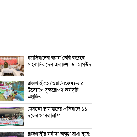
ফ্যাসিবাদের বয়ান তৈরি করেছে
সাংবাদিকদের একাংশ: ড. মাসউদ
রাজশাহীতে (ওয়াটসফেম)-এর
উদ্যোগে বৃক্ষরোপণ কর্মসূচি
অনুষ্ঠিত
নেসকো স্থানান্তরের প্রতিবাদে ১১
দলের স্মারকলিপি
রাজশাহীর মর্যাদা অক্ষুণ্ন রাখা হবে: