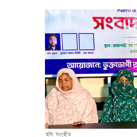
ছবি: সংগৃহীত