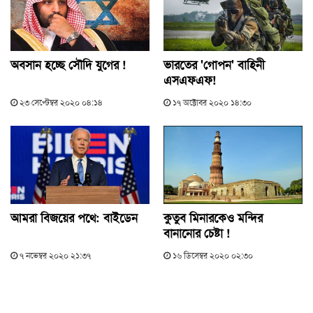
অবসান হচ্ছে সৌদি যুগের !
ভারতের 'গোপন' বাহিনী
এসএফএফ!
২৩ সেপ্টেম্বর ২০২০ ০৪:১৪
১৭ অক্টোবর ২০২০ ১৪:৩০
আমরা বিজয়ের পথে: বাইডেন
কুতুব মিনারকেও মন্দির
বানানোর চেষ্টা !
৭ নভেম্বর ২০২০ ২১:৩৭
১৬ ডিসেম্বর ২০২০ ০২:৩০