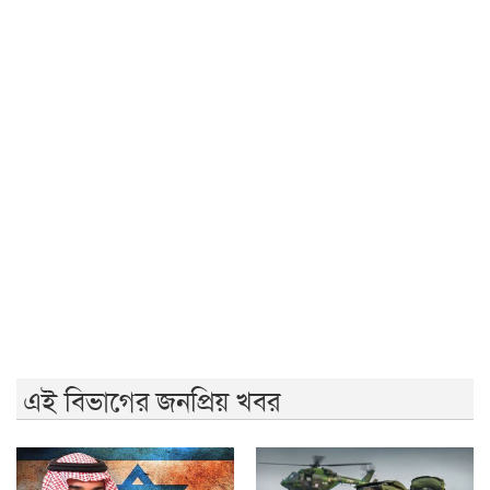
ফ্যাসিবাদের বয়ান তৈরি করেছে সাংবাদিকদের একাংশ: ড.
মাসউদ
পাকিস্তানে গত তিন দিনে ২৯ ‘সশস্ত্র সদস্য’ নিহত
তারেক রহমানকেও আয়নাঘরে নিয়ে নির্যাতন করা হয়েছিল: চিফ
প্রসিকিউটর
জনগণের অধিকার নিশ্চিত না হওয়া পর্যন্ত জুলাই শেষ হবে না:
জামায়াত আমির
বিএনপি ভারতকে ভয় পাচ্ছে: নাহিদ ইসলাম
এই বিভাগের জনপ্রিয় খবর