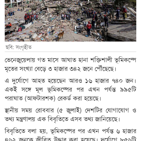
ছবি: সংগৃহীত
ভেনেজুয়েলায় গত মাসে আঘাত হানা শক্তিশালী ভূমিকম্পে
মৃতের সংখ্যা বেড়ে ৩ হাজার ৩৪২ জনে পৌঁছেছে।
এ দুর্যোগে আহত হয়েছেন আরও ১৬ হাজার ৭৪০ জন।
একই সঙ্গে মূল ভূমিকম্পের পর এখন পর্যন্ত ৯৯৫টি
পরাঘাত (আফটারশক) রেকর্ড করা হয়েছে।
স্থানীয় সময় রোববার (৫ জুলাই) দেশটির যোগাযোগ ও
তথ্য মন্ত্রণালয় এক বিবৃতিতে এসব তথ্য জানিয়েছে।
বিবৃতিতে বলা হয়, ভূমিকম্পের পর এখন পর্যন্ত ৬ হাজার
৪৬২ জনকে জীবিত উদ্ধার করা হয়েছে। দুর্যোগে ৮৫৬টি