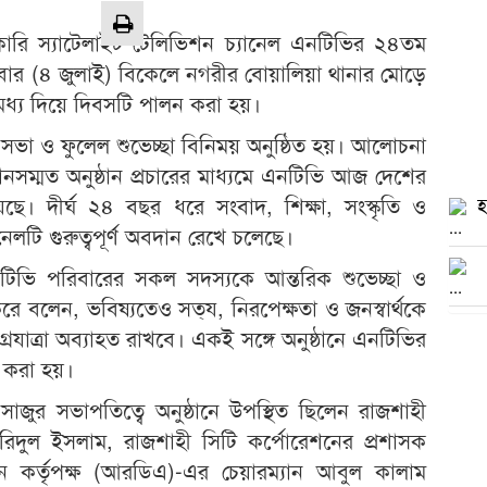
ারি স্যাটেলাইট টেলিভিশন চ্যানেল এনটিভির ২৪তম
নিবার (৪ জুলাই) বিকেলে নগরীর বোয়ালিয়া থানার মোড়ে
মধ্য দিয়ে দিবসটি পালন করা হয়।
া ও ফুলেল শুভেচ্ছা বিনিময় অনুষ্ঠিত হয়। আলোচনা
 মানসম্মত অনুষ্ঠান প্রচারের মাধ্যমে এনটিভি আজ দেশের
ছে। দীর্ঘ ২৪ বছর ধরে সংবাদ, শিক্ষা, সংস্কৃতি ও
হ
েলটি গুরুত্বপূর্ণ অবদান রেখে চলেছে।
নটিভি পরিবারের সকল সদস্যকে আন্তরিক শুভেচ্ছা ও
রে বলেন, ভবিষ্যতেও সত্য, নিরপেক্ষতা ও জনস্বার্থকে
গ্রযাত্রা অব্যাহত রাখবে। একই সঙ্গে অনুষ্ঠানে এনটিভির
া করা হয়।
সাজুর সভাপতিত্বে অনুষ্ঠানে উপস্থিত ছিলেন রাজশাহী
. ফরিদুল ইসলাম, রাজশাহী সিটি কর্পোরেশনের প্রশাসক
়ন কর্তৃপক্ষ (আরডিএ)-এর চেয়ারম্যান আবুল কালাম