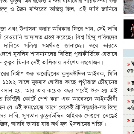
পত্য কুতুব মিনারকেও মন্দির বানানোর পরিকল্পনা শুরু
ন্দু ও জৈন মন্দিরের অস্তিত্ত্ব ছিল, এই দাবি জানিয়ে
 পূজা এবং উপাসনা করার অধিকার ফিরে পান, সেই দাবি
দেওয়ানি আদালত গ্রহণ করেছে। বিশ্ব হিন্দু পরিষদের
এই দাবিতে সক্রিয় সমর্থনও জানাচ্ছে। তবে ভারতে
শে মুসলিম শাসনামলের বিভিন্ন পুরাকীর্তিকে যেভাবে
চলছে - কুতুব মিনার সেই তালিকায় সর্বশেষ সংযোজন।
ই
গোপ
নারের নির্মাণ শুরু করেছিলেন কুতুবউদ্দিন আইবক, যিনি
১১৯২ সালে মুহম্মদ ঘোরীর কাছে পৃথ্বীরাজ চৌহানের
রা
জা
ের অবসান হয়, আর তার কয়েক বছর পরেই শুরু হয় এই
েত ডিস্ট্রিক্ট কোর্টে পেশ করা এক আবেদনে আইনজীবী
জ
েন যে ওই কমপ্লেক্সে আগে থেকেই শ্রীবিষ্ণুহরি-সহ হিন্দু
সর্ব
দের দাবি, সুলতান কুতুবউদ্দিন আইবক সেগুলো ভেঙেই
প্
দ, আরবি ভাষায় যার অর্থ হল ‘ইসলামের শক্তি’।
ন