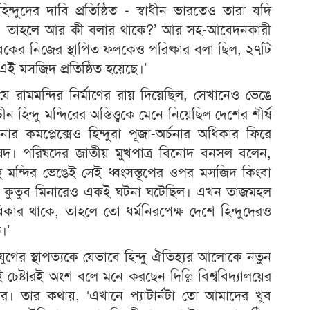
জ
্দুদের দাবি প্রতিষ্ঠিত - স্বাধীন ভারতেও তারা যদি
শিক
পায়, তাহলে আর কী বলার থাকে?’ আর সহ-আবেদনকারী
'
 আইবকের নিজের স্থাপিত ফলকেও পরিষ্কার বলা ছিল, ২৭টি
মুচ
 এই মসজিদ প্রতিষ্ঠিত হয়েছে।’
ে রামমন্দির নির্মাণের রায় দিয়েছিল, সেখানেও ভেঙে
িন্দু মন্দিরের অস্তিত্ত্বকে মেনে নিয়েছিল দেশের শীর্ষ
 কমপ্লেক্সেও হিন্দুরা পূজা-অর্চনার অধিকার ফিরে
রিষদ। পরিষদের জাতীয় মুখপাত্র বিনোদ বনসল বলেন,
ু মন্দির ভেঙেই সেই ধ্বংসস্তূপের ওপর মসজিদ কিংবা
েছিল। কুতুব মিনারেও একই ঘটনা ঘটেছিল। এখন তাজমহল
কার থাকে, তাহলে তো ধর্মনিরপেক্ষ দেশে হিন্দুদেরও
।’
যুগের স্থাপত্যকে যেভাবে হিন্দু ঐতিহ্যর আলোকে নতুন
 চেষ্টারই অংশ বলে মনে করছেন দিল্লি বিশ্ববিদ্যালয়ের
ধর। তার কথায়, ‘এখানে প্যাটার্নটা তো আমাদের খুব