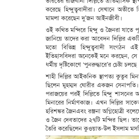
ভারতের রাজধানী দিল্লিতে ঐতিহাসিক স্থা
করেছে হিন্দুত্ববাদীরা। সেখানে অতীতে হি
মামলা করেছেন দু’জন আইনজীবী।
ওই কথিত মন্দিরে হিন্দু ও জৈনরা যাতে
জানিয়ে তাদের করা আবেদন দিল্লির একটি 
মতো বিভিন্ন হিন্দুত্ববাদী সংগঠন 
ইতিহাসবিদরা অনেকেই মনে করছেন, সে দে
ধর্মীয় দৃষ্টিকোণে ‘পুনরুদ্ধারে’র চেষ্টা 
শাহী দিল্লির আইকনিক স্থাপত্য কুতুব মি
ছিলেন মুহম্মদ ঘোরীর একজন সেনাপতি। 
পরাজয়ের পরই দিল্লিতে হিন্দু শাসন
মিনারের নির্মাণকাজ। এখন দিল্লির সাক
হরিশঙ্কর জৈনএবং রঞ্জনা অগ্নিহোত্রী বলেছ
ও জৈন দেবতাদের ২৭টি মন্দির ছিল। তা
তৈরি করেছিলেন কুওয়াত-উল ইসলাম মসজি