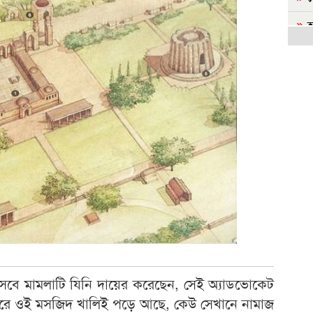
হ
ল
ব
কর্
হ
বি
রা
হ
বির
রা
জ
’ হিসেবে মামলাটি যিনি দায়ের করেছেন, সেই অ্যাডভোকেট
সরক
ধরে ওই মসজিদ খালিই পড়ে আছে, কেউ সেখানে নামাজ