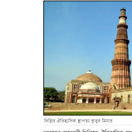
দিল্লির ঐতিহাসিক স্থাপত্য কুতুব মিনার