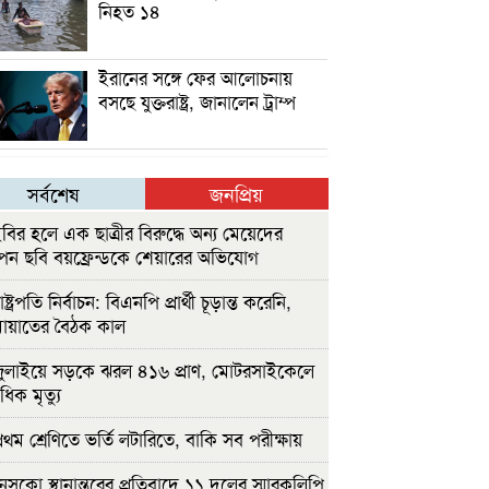
নিহত ১৪
ইরানের সঙ্গে ফের আলোচনায়
বসছে যুক্তরাষ্ট্র, জানালেন ট্রাম্প
সর্বশেষ
জনপ্রিয়
বির হলে এক ছাত্রীর বিরুদ্ধে অন্য মেয়েদের
ন ছবি বয়ফ্রেন্ডকে শেয়ারের অভিযোগ
ষ্ট্রপতি নির্বাচন: বিএনপি প্রার্থী চূড়ান্ত করেনি,
মায়াতের বৈঠক কাল
ুলাইয়ে সড়কে ঝরল ৪১৬ প্রাণ, মোটরসাইকেলে
াধিক মৃত্যু
রথম শ্রেণিতে ভর্তি লটারিতে, বাকি সব পরীক্ষায়
েসকো স্থানান্তরের প্রতিবাদে ১১ দলের স্মারকলিপি