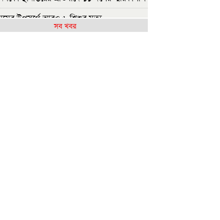
ামের উপসর্গে আরও ৬ শিশুর মৃত্যু
সব খবর
ংমার্চের ঘোষণা ১১ দলীয় ঐক্যের
িএনপির ২০ লাখ লোক চাঁদাবাজিতে নেমেছে:
নেল অলি
াসিনাকে কেন এমন সুযোগ দিল ভারত, প্রশ্ন
এনপির
ষ্ট্রপতি নির্বাচন ২০ আগস্ট
াসিনাকে ফেরাতে তৎপর রাবির ৪২ শিক্ষকের
ুদ্ধে অনুসন্ধান কমিটি
জশাহীর মর্যাদা অক্ষুণ্ন রাখা হবে: ভূমিমন্ত্রী
ুলাই সনদ ও গণহত্যার বিচার নিশ্চিত করতে
ারকে বাধ্য করা হবে