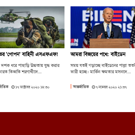
ের 'গোপন' বাহিনী এসএফএফ!
আমরা বিজয়ের পথে: বাইডেন
 দশক ধরে পাহাড়ি উচ্চতায় যুদ্ধ করার
সময় যতই গড়াচ্ছে বাইডেনের পাল্লা তত
ারত তিব্বতি শরণার্থীদে...
ভারী হচ্ছে। মার্কিন ক্ষমতার মসনদে...
্জাতিক
আন্তর্জাতিক
১৭ অক্টোবর ২০২০ ১৪:৩০
৭ নভেম্বর ২০২০ ২১:৩৭