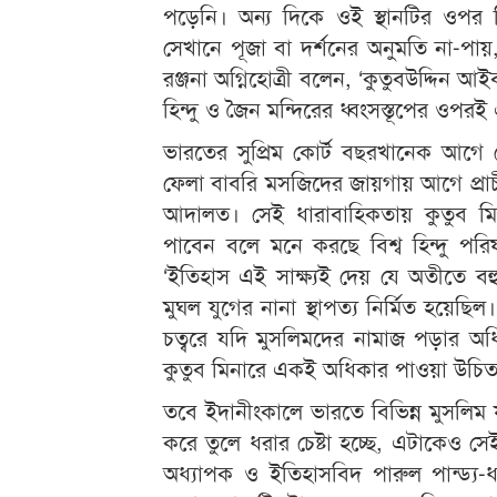
পড়েনি। অন্য দিকে ওই স্থানটির ওপর হিন
সেখানে পূজা বা দর্শনের অনুমতি না-
রঞ্জনা অগ্নিহোত্রী বলেন, ‘কুতুবউদ্দিন
হিন্দু ও জৈন মন্দিরের ধ্বংসস্তূপের ওপরই
ভারতের সুপ্রিম কোর্ট বছরখানেক আগে য
ফেলা বাবরি মসজিদের জায়গায় আগে প্রাচীন হ
আদালত। সেই ধারাবাহিকতায় কুতুব মিনার
পাবেন বলে মনে করছে বিশ্ব হিন্দু প
‘ইতিহাস এই সাক্ষ্যই দেয় যে অতীতে বহ
মুঘল যুগের নানা স্থাপত্য নির্মিত হয়
চত্বরে যদি মুসলিমদের নামাজ পড়ার অধি
কুতুব মিনারে একই অধিকার পাওয়া উচিত
তবে ইদানীংকালে ভারতে বিভিন্ন মুসলিম 
করে তুলে ধরার চেষ্টা হচ্ছে, এটাকেও সেই
অধ্যাপক ও ইতিহাসবিদ পারুল পান্ড্য-