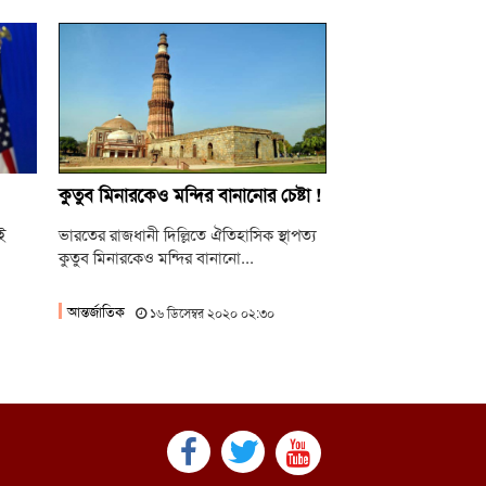
কুতুব মিনারকেও মন্দির বানানোর চেষ্টা !
ই
ভারতের রাজধানী দিল্লিতে ঐতিহাসিক স্থাপত্য
কুতুব মিনারকেও মন্দির বানানো...
আন্তর্জাতিক
১৬ ডিসেম্বর ২০২০ ০২:৩০