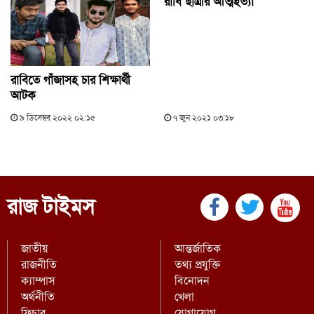
রাবি ছাত্রীর আত্মহত্যা
রাবিতে গাঁজাসহ চার শিক্ষার্থী
আটক
৯ ডিসেম্বর ২০২২ ০২:১৫
৭ জুন ২০২১ ০৩:১৮
রাজ টাইমস
জাতীয়
আন্তর্জাতিক
রাজনীতি
তথ্য প্রযুক্তি
ক্যাম্পাস
বিনোদন
অর্থনীতি
খেলা
ফিচার
যোগাযোগ