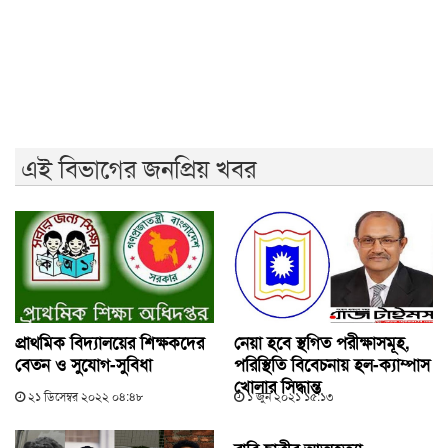
বৃষ্টি উপেক্ষা করে চলছে ১১ দলীয় ঐক্যের গণসমাবেশ
এনসিপির বহিষ্কৃত নেতা তানভীর গ্রেফতার
বিপ্লবী ছাত্র-জনতা সন্ত্রাসী কার্যক্রম প্রতিহত করবে: জামায়াত
এই বিভাগের জনপ্রিয় খবর
প্রাথমিক বিদ্যালয়ের শিক্ষকদের
নেয়া হবে স্থগিত পরীক্ষাসমূহ,
বেতন ও সুযোগ-সুবিধা
পরিস্থিতি বিবেচনায় হল-ক্যাম্পাস
খোলার সিদ্ধান্ত
২১ ডিসেম্বর ২০২২ ০৪:৪৮
১ জুন ২০২১ ১৫:১৩