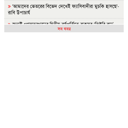
'আমাদের ভেতরের বিভেদ দেখেই ফ্যাসিবাদীরা মুচকি হাসছে'-
রাবি উপাচার্য
জুলাই গণঅভ্যুত্থানের দ্বিতীয় বর্ষপূর্তিতে রাকসুর ‘ভিক্টরি রান’
সব খবর
ম্যারাথন
জুলাই গণ-অভ্যুত্থানের দ্বিতীয় বার্ষিকীতে ইবি ছাত্রদলের
বৃক্ষরোপণ
জুলাই গণঅভ্যুত্থান দিবস উপলক্ষে ইসলামী ব্যাংক হাসপাতাল
রাজশাহীর ফ্রি মেডিকেল ক্যাম্প
ববিতে ‘অদম্য জুলাই’ ঘিরে সংঘর্ষ, আহত কয়েকজন
জুলাই গণঅভ্যুত্থানের ২য় বার্ষিকী উপলক্ষে ইবিতে র‍্যালি ও
আলোচনাসভা
রণক্ষেত্রে পরিণত রাজশাহী ॥ শতাধিক আহত
জুলাই স্মৃতি জাদুঘর উন্মোচন করবে ফ্যাসিবাদের মুখোশ:
প্রধানমন্ত্রী