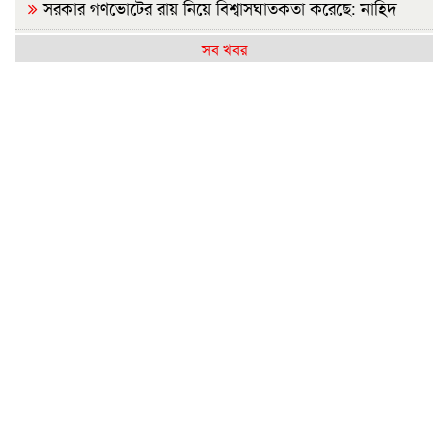
সরকার গণভোটের রায় নিয়ে বিশ্বাসঘাতকতা করেছে: নাহিদ
রাজশাহীতে (ওয়াটসফেম)-এর উদ্যোগে বৃক্ষরোপণ কর্মসূচি
সব খবর
অনুষ্ঠিত
জুলাই গণঅভ্যুত্থান দিবসে ইসলামী ব্যাংক হাসপাতালের
আলোচনা
আ.লীগের কাউকে জামায়াতে যুক্ত করতে কেন্দ্রের অনুমতি
লাগবে: আমির
মেহেরপুর সীমান্তে ৫ জনকে পুশইনের চেষ্টা রুখে দিল বিজিবি
বন্যায় ক্ষতিগ্রস্ত ১০০ পরিবারকে নতুন ঘর দেবেন প্রধানমন্ত্রী
সিলেটে দুই বাসের সংঘর্ষ: নিহত বেড়ে ৯
ইবির হলে এক ছাত্রীর বিরুদ্ধে অন্য মেয়েদের গোপন ছবি
বয়ফ্রেন্ডকে শেয়ারের অভিযোগ
রাষ্ট্রপতি নির্বাচন: বিএনপি প্রার্থী চূড়ান্ত করেনি, জামায়াতের বৈঠক
কাল