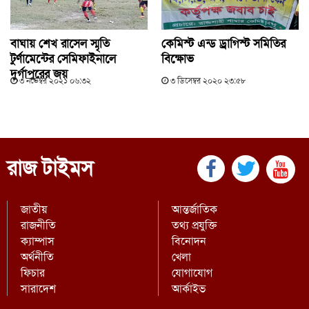
বাঘায় শেখ রাসেল স্মৃতি
কেমিস্ট এন্ড ড্রাগিস্ট সমিতির
টুর্ণামেন্টের সেমিফাইনালে
বিক্ষোভ
দুর্গাপুরের জয়
৩ নভেম্বর ২০২১ ০৬:৩২
৩ ডিসেম্বর ২০২০ ২৩:৫৮
রাজ টাইমস
জাতীয়
আন্তর্জাতিক
রাজনীতি
তথ্য প্রযুক্তি
ক্যাম্পাস
বিনোদন
অর্থনীতি
খেলা
ফিচার
যোগাযোগ
সারাদেশ
আর্কাইভ