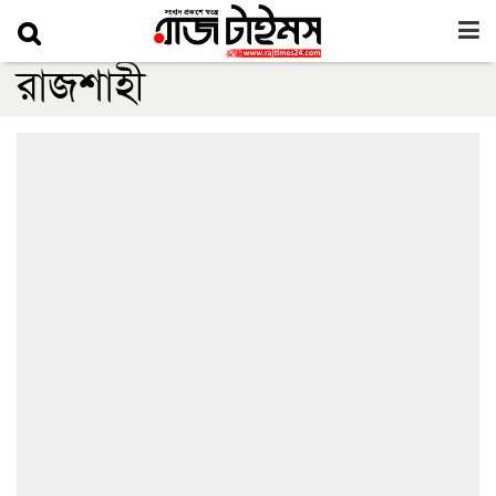
রাজশাহী