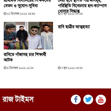
বেতন ও সুযোগ-সুবিধা
পরিস্থিতি বিবেচনায় হল-ক্যাম্পাস
খোলার সিদ্ধান্ত
২১ ডিসেম্বর ২০২২ ০৪:৪৮
১ জুন ২০২১ ১৫:১৩
রাবি ছাত্রীর আত্মহত্যা
রাবিতে গাঁজাসহ চার শিক্ষার্থী
আটক
৯ ডিসেম্বর ২০২২ ০২:১৫
৭ জুন ২০২১ ০৩:১৮
রাজ টাইমস