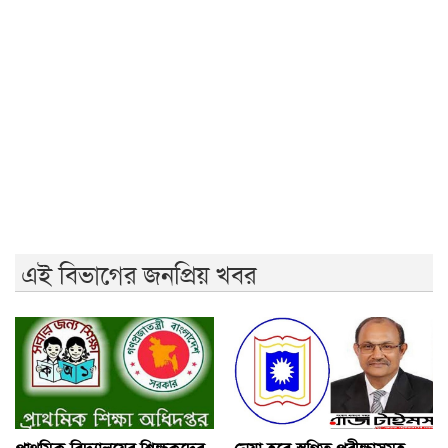
রণক্ষেত্রে পরিণত রাজশাহী ॥ শতাধিক আহত
জুলাই স্মৃতি জাদুঘর উন্মোচন করবে ফ্যাসিবাদের মুখোশ:
প্রধানমন্ত্রী
বৃষ্টি উপেক্ষা করে চলছে ১১ দলীয় ঐক্যের গণসমাবেশ
এনসিপির বহিষ্কৃত নেতা তানভীর গ্রেফতার
বিপ্লবী ছাত্র-জনতা সন্ত্রাসী কার্যক্রম প্রতিহত করবে: জামায়াত
এই বিভাগের জনপ্রিয় খবর
প্রাথমিক বিদ্যালয়ের শিক্ষকদের
নেয়া হবে স্থগিত পরীক্ষাসমূহ,