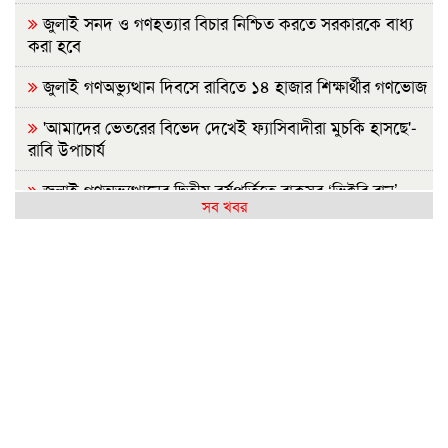
জুলাই সনদ ও গণহত্যার বিচার নিশ্চিত করতে সরকারকে বাধ্য
করা হবে
জুলাই গণঅভ্যুত্থান দিবসে রাবিতে ১৪ হাজার শিক্ষার্থীর গণভোজ
'আমাদের ভেতরের বিভেদ দেখেই ফ্যাসিবাদীরা মুচকি হাসছে'-
রাবি উপাচার্য
জুলাই গণঅভ্যুত্থানের দ্বিতীয় বর্ষপূর্তিতে রাকসুর ‘ভিক্টরি রান’
সব খবর
ম্যারাথন
জুলাই গণ-অভ্যুত্থানের দ্বিতীয় বার্ষিকীতে ইবি ছাত্রদলের
বৃক্ষরোপণ
জুলাই গণঅভ্যুত্থান দিবস উপলক্ষে ইসলামী ব্যাংক হাসপাতাল
রাজশাহীর ফ্রি মেডিকেল ক্যাম্প
ববিতে ‘অদম্য জুলাই’ ঘিরে সংঘর্ষ, আহত কয়েকজন
জুলাই গণঅভ্যুত্থানের ২য় বার্ষিকী উপলক্ষে ইবিতে র‍্যালি ও
আলোচনাসভা