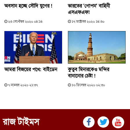
অবসান হচ্ছে সৌদি যুগের !
ভারতের 'গোপন' বাহিনী
এসএফএফ!
২৩ সেপ্টেম্বর ২০২০ ০৪:১৪
১৭ অক্টোবর ২০২০ ১৪:৩০
আমরা বিজয়ের পথে: বাইডেন
কুতুব মিনারকেও মন্দির
বানানোর চেষ্টা !
৭ নভেম্বর ২০২০ ২১:৩৭
১৬ ডিসেম্বর ২০২০ ০২:৩০
রাজ টাইমস