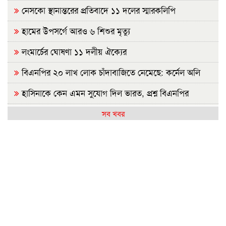
নেসকো স্থানান্তরের প্রতিবাদে ১১ দলের স্মারকলিপি
হামের উপসর্গে আরও ৬ শিশুর মৃত্যু
লংমার্চের ঘোষণা ১১ দলীয় ঐক্যের
বিএনপির ২০ লাখ লোক চাঁদাবাজিতে নেমেছে: কর্নেল অলি
হাসিনাকে কেন এমন সুযোগ দিল ভারত, প্রশ্ন বিএনপির
রাষ্ট্রপতি নির্বাচন ২০ আগস্ট
সব খবর
হাসিনাকে ফেরাতে তৎপর রাবির ৪২ শিক্ষকের বিরুদ্ধে অনুসন্ধান
কমিটি
রাজশাহীর মর্যাদা অক্ষুণ্ন রাখা হবে: ভূমিমন্ত্রী
জুলাই সনদ ও গণহত্যার বিচার নিশ্চিত করতে সরকারকে বাধ্য
করা হবে
জুলাই গণঅভ্যুত্থান দিবসে রাবিতে ১৪ হাজার শিক্ষার্থীর গণভোজ