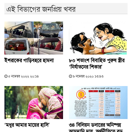
এই বিভাগের জনপ্রিয় খবর
ইশরাকের গাড়িবহরে হামলা
৮০ শতাংশ বিবাহিত পুরুষ স্ত্রীর
‘নির্যাতনের শিকার’
৫ নভেম্বর ২০২২ ২০:১৪
৯ নভেম্বর ২০২০ ১৩:৪৩
‘মধুর আমার মায়ের হাসি’
৩৪ বিলিয়ন ডলারের অনিষ্পন্ন
আমদানি দায়, অর্থনীতিতে বড়