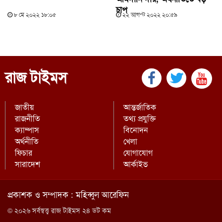
চাপ
৮ মে ২০২২ ১৮:০৫
২২ আগস্ট ২০২২ ২০:৫৯
রাজ টাইমস
জাতীয়
আন্তর্জাতিক
রাজনীতি
তথ্য প্রযুক্তি
ক্যাম্পাস
বিনোদন
অর্থনীতি
খেলা
ফিচার
যোগাযোগ
সারাদেশ
আর্কাইভ
প্রকাশক ও সম্পাদক : মহিব্বুল আরেফিন
© ২০২৬ সর্বস্বত্ত্ব রাজ টাইমস ২৪ ডট কম