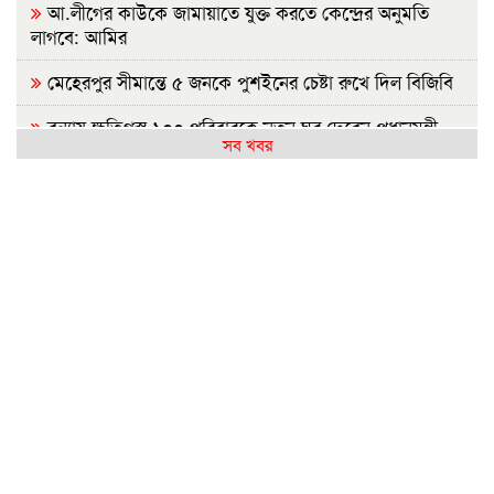
আ.লীগের কাউকে জামায়াতে যুক্ত করতে কেন্দ্রের অনুমতি
লাগবে: আমির
মেহেরপুর সীমান্তে ৫ জনকে পুশইনের চেষ্টা রুখে দিল বিজিবি
বন্যায় ক্ষতিগ্রস্ত ১০০ পরিবারকে নতুন ঘর দেবেন প্রধানমন্ত্রী
সব খবর
সিলেটে দুই বাসের সংঘর্ষ: নিহত বেড়ে ৯
ইবির হলে এক ছাত্রীর বিরুদ্ধে অন্য মেয়েদের গোপন ছবি
বয়ফ্রেন্ডকে শেয়ারের অভিযোগ
রাষ্ট্রপতি নির্বাচন: বিএনপি প্রার্থী চূড়ান্ত করেনি, জামায়াতের বৈঠক
কাল
জুলাইয়ে সড়কে ঝরল ৪১৬ প্রাণ, মোটরসাইকেলে সর্বাধিক মৃত্যু
প্রথম শ্রেণিতে ভর্তি লটারিতে, বাকি সব পরীক্ষায়
নেসকো স্থানান্তরের প্রতিবাদে ১১ দলের স্মারকলিপি
হামের উপসর্গে আরও ৬ শিশুর মৃত্যু