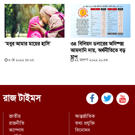
‘মধুর আমার মায়ের হাসি’
৩৪ বিলিয়ন ডলারের অনিষ্পন্ন
আমদানি দায়, অর্থনীতিতে বড়
চাপ
৮ মে ২০২২ ১৮:০৫
২২ আগস্ট ২০২২ ২০:৫৯
রাজ টাইমস
জাতীয়
আন্তর্জাতিক
রাজনীতি
তথ্য প্রযুক্তি
ক্যাম্পাস
বিনোদন