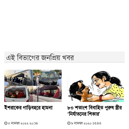
লংমার্চের ঘোষণা ১১ দলীয় ঐক্যের
বিএনপির ২০ লাখ লোক চাঁদাবাজিতে নেমেছে: কর্নেল অলি
এই বিভাগের জনপ্রিয় খবর
ইশরাকের গাড়িবহরে হামলা
৮০ শতাংশ বিবাহিত পুরুষ স্ত্রীর
‘নির্যাতনের শিকার’
৫ নভেম্বর ২০২২ ২০:১৪
৯ নভেম্বর ২০২০ ১৩:৪৩