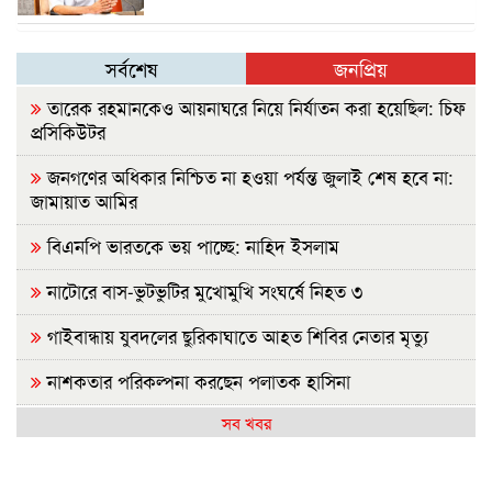
সর্বশেষ
জনপ্রিয়
তারেক রহমানকেও আয়নাঘরে নিয়ে নির্যাতন করা হয়েছিল: চিফ
প্রসিকিউটর
জনগণের অধিকার নিশ্চিত না হওয়া পর্যন্ত জুলাই শেষ হবে না:
জামায়াত আমির
বিএনপি ভারতকে ভয় পাচ্ছে: নাহিদ ইসলাম
নাটোরে বাস-ভুটভুটির মুখোমুখি সংঘর্ষে নিহত ৩
গাইবান্ধায় যুবদলের ছুরিকাঘাতে আহত শিবির নেতার মৃত্যু
নাশকতার পরিকল্পনা করছেন পলাতক হাসিনা
সব খবর
ভারতে যেভাবে দিন কাটাচ্ছেন পলাতক আ.লীগ নেতারা
দৃশ্যমান অগ্রগতি নেই বিপ্লবীদের ওপর হামলা ও হত্যার বিচার