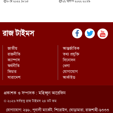
৮ মে ২০২২ ১৮:০৫
২২ আগস্ট ২০২২ ২০:৫৯
রাজ টাইমস
জাতীয়
আন্তর্জাতিক
রাজনীতি
তথ্য প্রযুক্তি
ক্যাম্পাস
বিনোদন
অর্থনীতি
খেলা
ফিচার
যোগাযোগ
সারাদেশ
আর্কাইভ
প্রকাশক ও সম্পাদক : মহিব্বুল আরেফিন
© ২০২৬ সর্বস্বত্ত্ব রাজ টাইমস ২৪ ডট কম
যোগাযোগ: ২৬৮, পূবালী মার্কেট, শিরোইল, ঘোড়ামারা, রাজশাহী-৬০০০