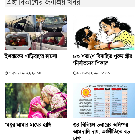
এই বিভাগের জনপ্রিয় খবর
ইশরাকের গাড়িবহরে হামলা
৮০ শতাংশ বিবাহিত পুরুষ স্ত্রীর
‘নির্যাতনের শিকার’
৫ নভেম্বর ২০২২ ২০:১৪
৯ নভেম্বর ২০২০ ১৩:৪৩
‘মধুর আমার মায়ের হাসি’
৩৪ বিলিয়ন ডলারের অনিষ্পন্ন
আমদানি দায়, অর্থনীতিতে বড়
চাপ