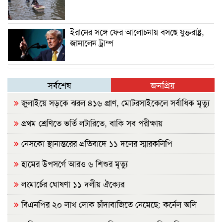
ইরানের সঙ্গে ফের আলোচনায় বসছে যুক্তরাষ্ট্র,
জানালেন ট্রাম্প
সর্বশেষ
জনপ্রিয়
জুলাইয়ে সড়কে ঝরল ৪১৬ প্রাণ, মোটরসাইকেলে সর্বাধিক মৃত্যু
প্রথম শ্রেণিতে ভর্তি লটারিতে, বাকি সব পরীক্ষায়
নেসকো স্থানান্তরের প্রতিবাদে ১১ দলের স্মারকলিপি
হামের উপসর্গে আরও ৬ শিশুর মৃত্যু
লংমার্চের ঘোষণা ১১ দলীয় ঐক্যের
বিএনপির ২০ লাখ লোক চাঁদাবাজিতে নেমেছে: কর্নেল অলি