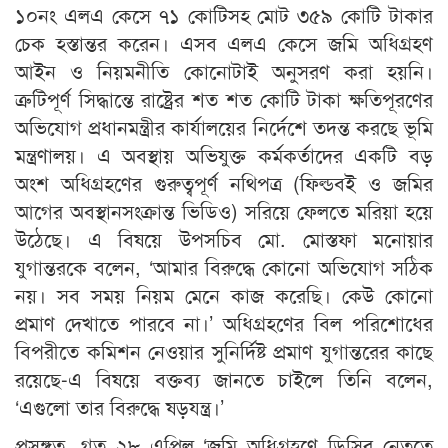
১০নং এলএ কেসে ৭১ কোটিসহ মোট ৩৫৯ কোটি টাকার
চেক হস্তান্তর করেন। এসব এলএ কেসে জমি অধিগ্রহণ
আইন ও নিয়মনীতি কোনোটাই অনুসরণ করা হয়নি।
ত্রুটিপূর্ণ সিদ্ধান্তে রাষ্ট্রের শত শত কোটি টাকা ক্ষতিপূরণের
অভিযোগ প্রধানমন্ত্রীর কার্যালয়ের নির্দেশে তদন্ত করছে ভূমি
মন্ত্রণালয়। এ অবস্থায় অভিযুক্ত কর্মকর্তাদের একটি বড়
অংশ অধিগ্রহণের গুরুত্বপূর্ণ নথিপত্র (ফিল্ডবই ও জমির
আগের অবস্থানসংক্রান্ত ভিডিও) সরিয়ে ফেলতে মরিয়া হয়ে
উঠেছে। এ বিষয়ে উপসচিব মো. মোস্তফা মনোয়ার
যুগান্তরকে বলেন, ‘আমার বিরুদ্ধে কোনো অভিযোগ সঠিক
নয়। সব সময় নিয়ম মেনে কাজ করেছি। কেউ কোনো
প্রমাণ দেখাতে পারবে না।’ অধিগ্রহণের বিল পরিশোধের
বিপরীতে কমিশন নেওয়ার সুনির্দিষ্ট প্রমাণ যুগান্তরের কাছে
রয়েছে-এ বিষয়ে বক্তব্য জানতে চাইলে তিনি বলেন,
‘এগুলো তার বিরুদ্ধে ষড়যন্ত্র।’
প্রসঙ্গত, গত ২৮ এপ্রিল ‘জমি অধিগ্রহণে ডিসির নেতৃত্বে