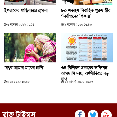
ইশরাকের গাড়িবহরে হামলা
৮০ শতাংশ বিবাহিত পুরুষ স্ত্রীর
‘নির্যাতনের শিকার’
৫ নভেম্বর ২০২২ ২০:১৪
৯ নভেম্বর ২০২০ ১৩:৪৩
‘মধুর আমার মায়ের হাসি’
৩৪ বিলিয়ন ডলারের অনিষ্পন্ন
আমদানি দায়, অর্থনীতিতে বড়
চাপ
৮ মে ২০২২ ১৮:০৫
২২ আগস্ট ২০২২ ২০:৫৯
রাজ টাইমস