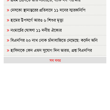
নেসকো স্থানান্তরের প্রতিবাদে ১১ দলের স্মারকলিপি
হামের উপসর্গে আরও ৬ শিশুর মৃত্যু
লংমার্চের ঘোষণা ১১ দলীয় ঐক্যের
বিএনপির ২০ লাখ লোক চাঁদাবাজিতে নেমেছে: কর্নেল অলি
হাসিনাকে কেন এমন সুযোগ দিল ভারত, প্রশ্ন বিএনপির
রাষ্ট্রপতি নির্বাচন ২০ আগস্ট
সব খবর
হাসিনাকে ফেরাতে তৎপর রাবির ৪২ শিক্ষকের বিরুদ্ধে অনুসন্ধান
কমিটি
রাজশাহীর মর্যাদা অক্ষুণ্ন রাখা হবে: ভূমিমন্ত্রী
জুলাই সনদ ও গণহত্যার বিচার নিশ্চিত করতে সরকারকে বাধ্য
করা হবে