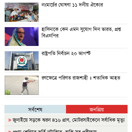
লংমার্চের ঘোষণা ১১ দলীয় ঐক্যের
হাসিনাকে কেন এমন সুযোগ দিল ভারত, প্রশ্ন
বিএনপির
রাষ্ট্রপতি নির্বাচন ২০ আগস্ট
রণক্ষেত্রে পরিণত রাজশাহী ॥ শতাধিক আহত
সর্বশেষ
জনপ্রিয়
জুলাইয়ে সড়কে ঝরল ৪১৬ প্রাণ, মোটরসাইকেলে সর্বাধিক মৃত্যু
প্রথম শ্রেণিতে ভর্তি লটারিতে, বাকি সব পরীক্ষায়