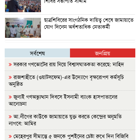
শিবির সভাপতি সাদ্দাম
ছাত্রশিবিরের সাংগঠনিক দায়িত্ব শেষে জামায়াতে
যোগ দিলেন অর্ধশতাধিক নেতাকর্মী
সর্বশেষ
জনপ্রিয়
সরকার গণভোটের রায় নিয়ে বিশ্বাসঘাতকতা করেছে: নাহিদ
রাজশাহীতে (ওয়াটসফেম)-এর উদ্যোগে বৃক্ষরোপণ কর্মসূচি
অনুষ্ঠিত
জুলাই গণঅভ্যুত্থান দিবসে ইসলামী ব্যাংক হাসপাতালের
আলোচনা
আ.লীগের কাউকে জামায়াতে যুক্ত করতে কেন্দ্রের অনুমতি
লাগবে: আমির
মেহেরপুর সীমান্তে ৫ জনকে পুশইনের চেষ্টা রুখে দিল বিজিবি