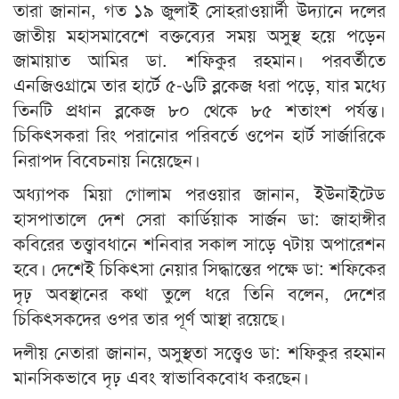
তারা জানান, গত ১৯ জুলাই সোহরাওয়ার্দী উদ্যানে দলের
জাতীয় মহাসমাবেশে বক্তব্যের সময় অসুস্থ হয়ে পড়েন
জামায়াত আমির ডা. শফিকুর রহমান। পরবর্তীতে
এনজিওগ্রামে তার হার্টে ৫-৬টি ব্লকেজ ধরা পড়ে, যার মধ্যে
তিনটি প্রধান ব্লকেজ ৮০ থেকে ৮৫ শতাংশ পর্যন্ত।
চিকিৎসকরা রিং পরানোর পরিবর্তে ওপেন হার্ট সার্জারিকে
নিরাপদ বিবেচনায় নিয়েছেন।
অধ্যাপক মিয়া গোলাম পরওয়ার জানান, ইউনাইটেড
হাসপাতালে দেশ সেরা কার্ডিয়াক সার্জন ডা: জাহাঙ্গীর
কবিরের তত্ত্বাবধানে শনিবার সকাল সাড়ে ৭টায় অপারেশন
হবে। দেশেই চিকিৎসা নেয়ার সিদ্ধান্তের পক্ষে ডা: শফিকের
দৃঢ় অবস্থানের কথা তুলে ধরে তিনি বলেন, দেশের
চিকিৎসকদের ওপর তার পূর্ণ আস্থা রয়েছে।
দলীয় নেতারা জানান, অসুস্থতা সত্ত্বেও ডা: শফিকুর রহমান
মানসিকভাবে দৃঢ় এবং স্বাভাবিকবোধ করছেন।