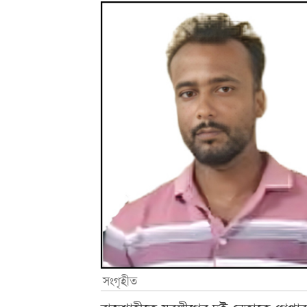
সংগৃহীত