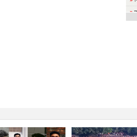
ন
গ
নেত
ন
ভ
নেত
দ
হত্
স
করে
র
কর্ম
জ