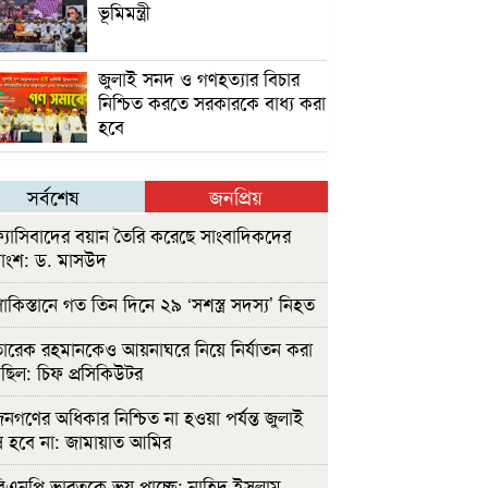
ভূমিমন্ত্রী
জুলাই সনদ ও গণহত্যার বিচার
নিশ্চিত করতে সরকারকে বাধ্য করা
হবে
সর্বশেষ
জনপ্রিয়
্যাসিবাদের বয়ান তৈরি করেছে সাংবাদিকদের
াংশ: ড. মাসউদ
াকিস্তানে গত তিন দিনে ২৯ ‘সশস্ত্র সদস্য’ নিহত
ারেক রহমানকেও আয়নাঘরে নিয়ে নির্যাতন করা
ছিল: চিফ প্রসিকিউটর
নগণের অধিকার নিশ্চিত না হওয়া পর্যন্ত জুলাই
 হবে না: জামায়াত আমির
িএনপি ভারতকে ভয় পাচ্ছে: নাহিদ ইসলাম