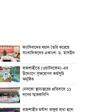
ফ্যাসিবাদের বয়ান তৈরি করেছে
সাংবাদিকদের একাংশ: ড. মাসউদ
রাজশাহীতে (ওয়াটসফেম)-এর
উদ্যোগে বৃক্ষরোপণ কর্মসূচি
অনুষ্ঠিত
নেসকো স্থানান্তরের প্রতিবাদে ১১
দলের স্মারকলিপি
রাজশাহীর মর্যাদা অক্ষুণ্ন রাখা হবে: