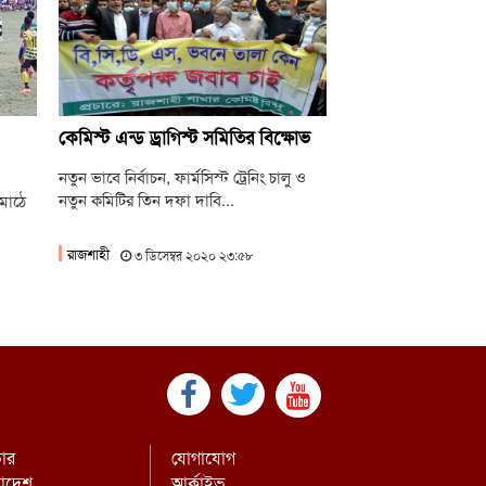
সপাতালের আলোচনা
.লীগের কাউকে জামায়াতে যুক্ত করতে কেন্দ্রের
ুমতি লাগবে: আমির
েহেরপুর সীমান্তে ৫ জনকে পুশইনের চেষ্টা রুখে
কেমিস্ট এন্ড ড্রাগিস্ট সমিতির বিক্ষোভ
 বিজিবি
নতুন ভাবে নির্বাচন, ফার্মসিস্ট ট্রেনিং চালু ও
নতুন কমিটির তিন দফা দাবি...
 মাঠে
রাজশাহী
৩ ডিসেম্বর ২০২০ ২৩:৫৮
চার
যোগাযোগ
রাদেশ
আর্কাইভ