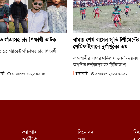
হা
আ
অন
ম
ে গাঁজাসহ চার শিক্ষার্থী আটক
বাঘায় শেখ রাসেল স্মৃতি টুর্ণামেন্টের
দিল
সেমিফাইনালে দুর্গাপুরের জয়
 ১২ প্যাকেট গাঁজাসহ চার শিক্ষার্থী
রাজশাহীর বাঘার মনিগ্রাম উচ্চ বিদ্যালয়
অগণিত দর্শকদের উপস্থিতিতে শ...
াহী
রাজশাহী
৯ ডিসেম্বর ২০২২ ০২:১৫
৩ নভেম্বর ২০২১ ০৬:৩২
ক্যাম্পাস
বিনোদন
ফি
অর্থনীতি
খেলা
সা