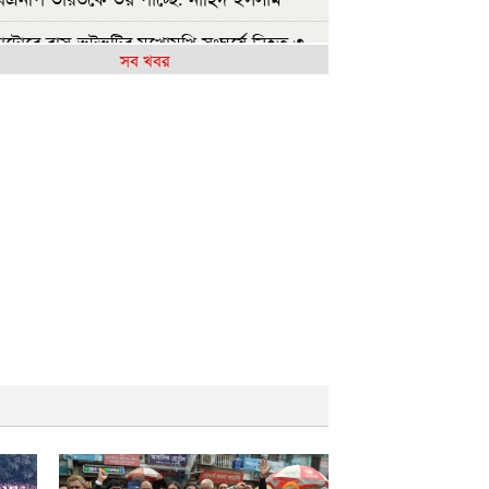
াটোরে বাস-ভুটভুটির মুখোমুখি সংঘর্ষে নিহত ৩
সব খবর
াইবান্ধায় যুবদলের ছুরিকাঘাতে আহত শিবির
ার মৃত্যু
াশকতার পরিকল্পনা করছেন পলাতক হাসিনা
ারতে যেভাবে দিন কাটাচ্ছেন পলাতক আ.লীগ
ারা
ৃশ্যমান অগ্রগতি নেই বিপ্লবীদের ওপর হামলা ও
যার বিচার
রকার গণভোটের রায় নিয়ে বিশ্বাসঘাতকতা
ছে: নাহিদ
াজশাহীতে (ওয়াটসফেম)-এর উদ্যোগে বৃক্ষরোপণ
সূচি অনুষ্ঠিত
ুলাই গণঅভ্যুত্থান দিবসে ইসলামী ব্যাংক