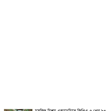
মসজিদ মিশন একাডেমিতে জিপিএ-৫ পেল ৯০