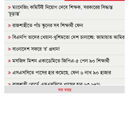
ম্যানেজিং কমিটিই নিয়োগ দেবে শিক্ষক, সরকারের সিদ্ধান্ত
‘চূড়ান্ত’
রাজশাহীতে পাঁচ স্কুলের সব শিক্ষার্থী ফেল
বিএনপি তাদের খেয়াল-খুশিমতো দেশ চালাচ্ছে: জামায়াত আমির
বাংলাদেশ সফরে ‘র’ প্রধান!
মসজিদ মিশন একাডেমিতে জিপিএ-৫ পেল ৯০ শিক্ষার্থী
এসএসসিতে পাসের হার কমেছে, ফেল ৬ লাখ ৯০ হাজার
রাজশাহী বোর্ডে এসএসসিতে পাসের হার ৬৩.৬৭%
সব খবর
এসএসসিতে রাজশাহী ক্যাডেট কলেজের শতভাগ জিপিএ-৫
বিদ্যুৎ সংকটে নাজেহাল রাজশাহী ॥ জাতীয় গ্রিডে ঘাটতি, বিতরণ
ব্যবস্থার সীমাবদ্ধতা
সৌদিতে কারখানায় আগুন, ১৩ প্রাণহানিতে শোকে স্তব্ধ নওগাঁ