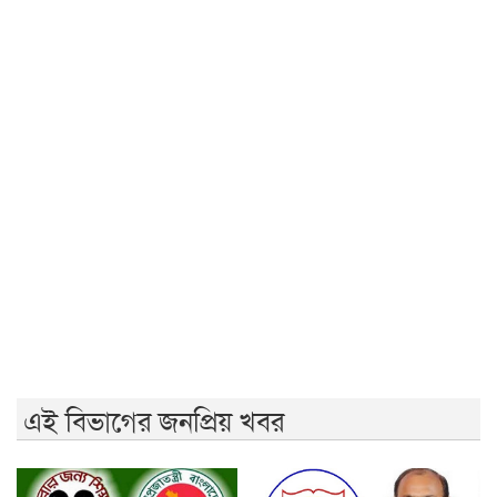
এসএসসি পরীক্ষায় এবার ৩১২ প্রতিষ্ঠানে কেউই পাশ করেনি
এসএসসির ফল প্রকাশ, পাশের হার ৬২.২৫ শতাংশ
তারেক রহমানের সঙ্গে ভারতীয় হাইকমিশনারের বৈঠক আজ
সৌদিতে সোফা তৈরির কারখানায় আগুন, নওগাঁর ৭ জনের মৃত্যু
রাষ্ট্রপতি পদে বিএনপি থেকে মির্জা ফখরুল মনোনীত
এই বিভাগের জনপ্রিয় খবর