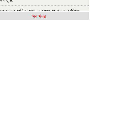
াশকতার পরিকল্পনা করছেন পলাতক হাসিনা
সব খবর
ারতে যেভাবে দিন কাটাচ্ছেন পলাতক আ.লীগ
ারা
ৃশ্যমান অগ্রগতি নেই বিপ্লবীদের ওপর হামলা ও
যার বিচার
রকার গণভোটের রায় নিয়ে বিশ্বাসঘাতকতা
ছে: নাহিদ
াজশাহীতে (ওয়াটসফেম)-এর উদ্যোগে বৃক্ষরোপণ
সূচি অনুষ্ঠিত
ুলাই গণঅভ্যুত্থান দিবসে ইসলামী ব্যাংক
সপাতালের আলোচনা
.লীগের কাউকে জামায়াতে যুক্ত করতে কেন্দ্রের
ুমতি লাগবে: আমির