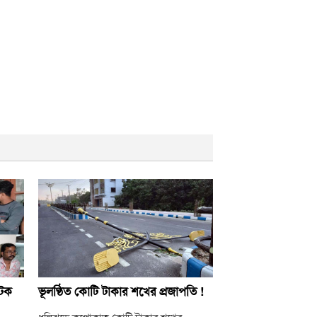
আটক
ভূলণ্ঠিত কোটি টাকার শখের প্রজাপতি !
ধুলিঝড়ে কুপোকাত কোটি টাকার শখের