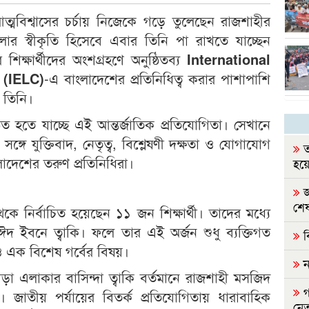
ত্মবিশ্বাসের চর্চায় নিজেকে গড়ে তুলেছেন রাজশাহীর
ার স্বীকৃতি হিসেবে এবার তিনি পা রাখতে যাচ্ছেন
 শিক্ষার্থীদের অংশগ্রহণে অনুষ্ঠিতব্য
International
 (IELC)
-এ বাংলাদেশের প্রতিনিধিত্ব করার পাশাপাশি
 তিনি।
ত হতে যাচ্ছে এই আন্তর্জাতিক প্রতিযোগিতা। সেখানে
র সঙ্গে যুক্তিবাদ, নেতৃত্ব, বিশ্লেষণী দক্ষতা ও যোগাযোগ
ত
াদেশের তরুণ প্রতিনিধিরা।
হয়ে
জ
শেষ
কে নির্বাচিত হয়েছেন ১১ জন শিক্ষার্থী। তাদের মধ্যে
ঈদ ইবনে ত্বাকি। ফলে তার এই অর্জন শুধু ব্যক্তিগত
ব
ও এক বিশেষ গর্বের বিষয়।
ন
া এলাকার বাসিন্দা ত্বাকি বর্তমানে রাজশাহী মসজিদ
গ
ী। জাতীয় পর্যায়ের বিতর্ক প্রতিযোগিতায় ধারাবাহিক
নেত