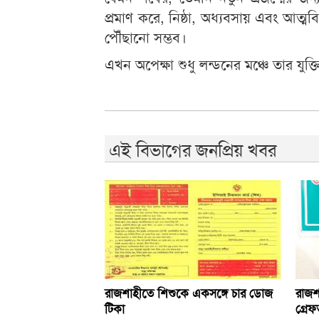
প্রমাণ করে, নিষ্ঠা, অধ্যবসায় এবং আত্মবি
পৌঁছানো সম্ভব।
এখন অপেক্ষা শুধু লন্ডনের মঞ্চে তার যুক
এই বিভাগের জনপ্রিয় খবর
রাজশাহীতে শিশুকে একসঙ্গে চার ডোজ
রাজশ
টিকা
গ্রেফ