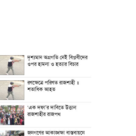
দৃশ্যমান অগ্রগতি নেই বিপ্লবীদের
ওপর হামলা ও হত্যার বিচার
রণক্ষেত্রে পরিণত রাজশাহী ॥
শতাধিক আহত
‘এক দফা’র দাবিতে উত্তাল
রাজশাহীর রাজপথ
জনগণের আকাঙ্খক্ষা বাস্তবায়নে