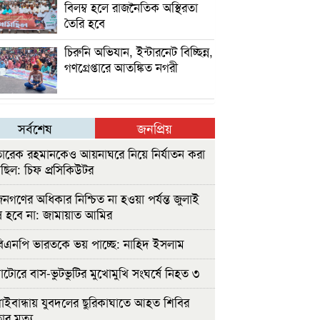
বিলম্ব হলে রাজনৈতিক অস্থিরতা
তৈরি হবে
চিরুনি অভিযান, ইন্টারনেট বিচ্ছিন্ন,
গণগ্রেপ্তারে আতঙ্কিত নগরী
সর্বশেষ
জনপ্রিয়
ারেক রহমানকেও আয়নাঘরে নিয়ে নির্যাতন করা
ছিল: চিফ প্রসিকিউটর
নগণের অধিকার নিশ্চিত না হওয়া পর্যন্ত জুলাই
 হবে না: জামায়াত আমির
িএনপি ভারতকে ভয় পাচ্ছে: নাহিদ ইসলাম
াটোরে বাস-ভুটভুটির মুখোমুখি সংঘর্ষে নিহত ৩
াইবান্ধায় যুবদলের ছুরিকাঘাতে আহত শিবির
ার মৃত্যু