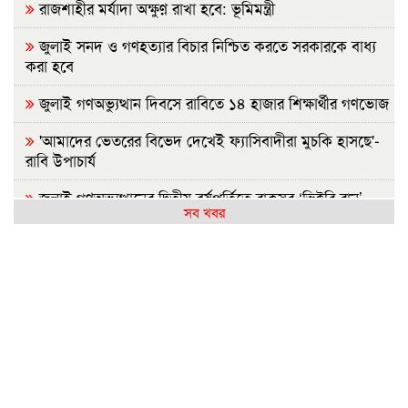
রাজশাহীর মর্যাদা অক্ষুণ্ন রাখা হবে: ভূমিমন্ত্রী
জুলাই সনদ ও গণহত্যার বিচার নিশ্চিত করতে সরকারকে বাধ্য
করা হবে
জুলাই গণঅভ্যুত্থান দিবসে রাবিতে ১৪ হাজার শিক্ষার্থীর গণভোজ
'আমাদের ভেতরের বিভেদ দেখেই ফ্যাসিবাদীরা মুচকি হাসছে'-
রাবি উপাচার্য
জুলাই গণঅভ্যুত্থানের দ্বিতীয় বর্ষপূর্তিতে রাকসুর ‘ভিক্টরি রান’
সব খবর
ম্যারাথন
জুলাই গণ-অভ্যুত্থানের দ্বিতীয় বার্ষিকীতে ইবি ছাত্রদলের
বৃক্ষরোপণ
জুলাই গণঅভ্যুত্থান দিবস উপলক্ষে ইসলামী ব্যাংক হাসপাতাল
রাজশাহীর ফ্রি মেডিকেল ক্যাম্প
ববিতে ‘অদম্য জুলাই’ ঘিরে সংঘর্ষ, আহত কয়েকজন
জুলাই গণঅভ্যুত্থানের ২য় বার্ষিকী উপলক্ষে ইবিতে র‍্যালি ও