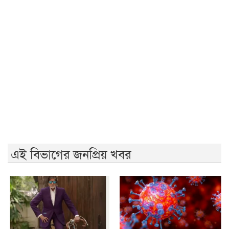
আলোচনাসভা
রণক্ষেত্রে পরিণত রাজশাহী ॥ শতাধিক আহত
জুলাই স্মৃতি জাদুঘর উন্মোচন করবে ফ্যাসিবাদের মুখোশ:
প্রধানমন্ত্রী
বৃষ্টি উপেক্ষা করে চলছে ১১ দলীয় ঐক্যের গণসমাবেশ
এনসিপির বহিষ্কৃত নেতা তানভীর গ্রেফতার
বিপ্লবী ছাত্র-জনতা সন্ত্রাসী কার্যক্রম প্রতিহত করবে: জামায়াত
এই বিভাগের জনপ্রিয় খবর