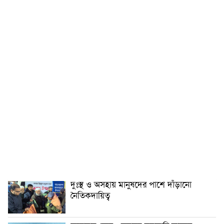
দুঃস্থ ও অসহায় মানুষদের পাশে দাঁড়ানো
নৈতিকদায়িত্ব